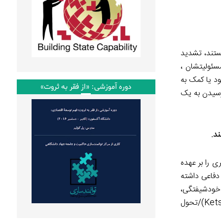
یستند، تشدید
سئولیتشان ،
ود یا کمک به
دوره آموزشی: «از فقر به ثروت»
 رسیدن به یک
ند.
ی را بر عهده
 دفاعی داشته
 خودشیفتگی،
اینکه اعتراف کنید کارها آنطور که باید خوب پیش نمی‌رود، می‌تواند به عارضه‌ی فلج‌شدگی منجر شود. (Kets De Vries and Balazs, 1999,646)/تحول