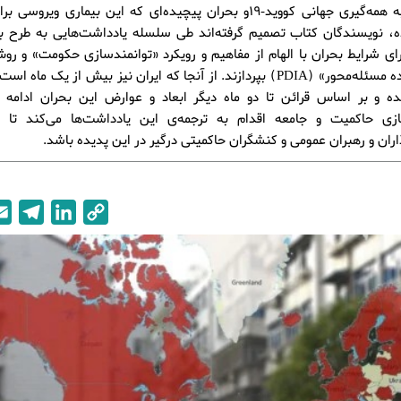
با توجه به همه‌گیری جهانی کووید-19و بحران پیچیده‌ای که این بیماری ویر
ده، نویسندگان کتاب تصمیم گرفته‌اند طی سلسله یادداشت‌هایی به طرح ب
ای شرایط بحران با الهام از مفاهیم و رویکرد «توانمندسازی حکومت» و رو
تکرارشونده مسئله‌محور» (PDIA) بپردازند. از آنجا که ایران نیز بیش از یک ماه
ه و بر اساس قرائن تا دو ماه دیگر ابعاد و عوارض این بحران ادامه دا
ازی حاکمیت و جامعه اقدام به ترجمه‌ی این یادداشت‌ها می‌کند تا ا
ان و رهبران عمومی و کنشگران حاکمیتی درگیر در این پدیده باشد.
T
L
C
e
i
o
l
n
p
e
k
y
g
e
L
r
d
i
a
I
n
m
n
k