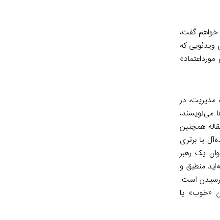
ه خواهم گفت،
ی ویدئویی که
مورداعتماد»
ه مدیریت، در
ا می‌نویسند،
قاله همچنین
‌آل یا برتری
نوان یک رهبر
‌اید منطبق و
 رسیدن است.
ن «خوب» یا