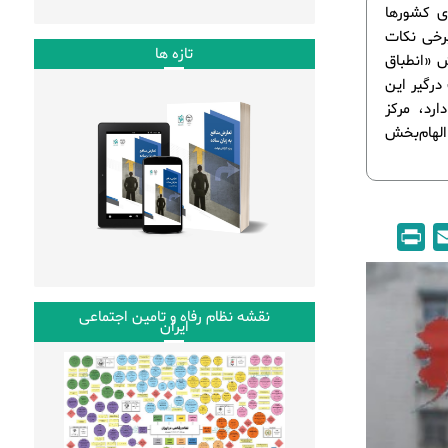
وسی برای کشورها
رخی نکات
تازه ها
ش «انطباق
 است درگیر این
رد، مرکز
لهام‌بخش
P
E
r
m
i
a
نقشه نظام رفاه و تامین اجتماعی
n
i
ایران
t
l