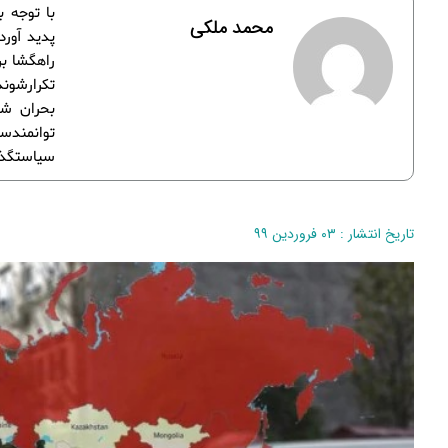
محمد ملکی
پدید آور
راهگشا بر
بحران شد
توانمندس
سیاستگذار
تاریخ انتشار : ۰۳ فروردین ۹۹