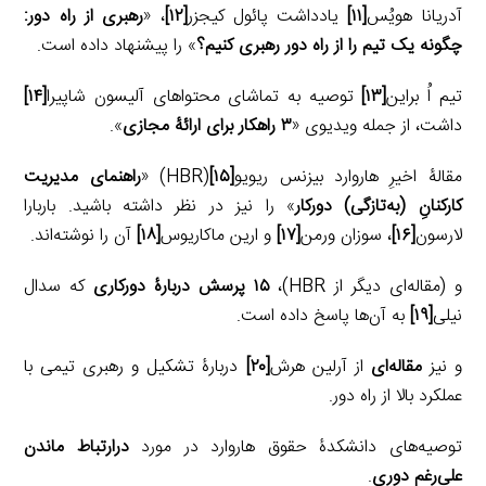
آدریانا هویُس
[۱۱]
یادداشت پائول کیجزر
[۱۲]
، «
رهبری از راه دور:
چگونه یک تیم را از راه دور رهبری کنیم؟
» را پیشنهاد داده است.
تیم اُ براین
[۱۳]
توصیه به تماشای محتواهای آلیسون شاپیرا
[۱۴]
داشت، از جمله ویدیوی «
۳ راهکار برای ارائۀ مجازی
».
مقالۀ اخیرِ هاروارد بیزنس ریویو
[۱۵]
(HBR) «
راهنمای مدیریت
کارکنانِ (به‌تازگی) دورکار
» را نیز در نظر داشته باشید. باربارا
لارسون
[۱۶]
، سوزان ورمن
[۱۷]
و ارین ماکاریوس
[۱۸]
آن را نوشته‌اند.
و (مقاله‌ای دیگر از HBR)،
۱۵ پرسش دربارۀ دورکاری
که سدال
نیلی
[۱۹]
به آن‌ها پاسخ داده است.
و نیز
مقاله‌ای
از آرلین هرش
[۲۰]
دربارۀ تشکیل و رهبری تیمی با
عملکرد بالا از راه دور.
توصیه‌های دانشکدۀ حقوق هاروارد در مورد
درارتباط ماندن
علی‌رغم دوری
.