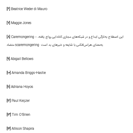
[۶]
Beatrice Weder di Mauro
[۷]
Maggie Jones
Caremongering – این اصطلاح به‌تازگی ابداع و در شبکه‌های مجازی کانادایی رواج یافته،
[۸]
متضاد scaremongering به‌معنای هراس‌افکنی با شایعه و خبرهای بد است.
[۹]
Abigail Bellows
[۱۰]
Amanda Briggs-Hastie
[۱۱]
Adriana Hoyos
[۱۲]
Paul Keijzer
[۱۳]
Tim O’Brien
[۱۴]
Allison Shapira