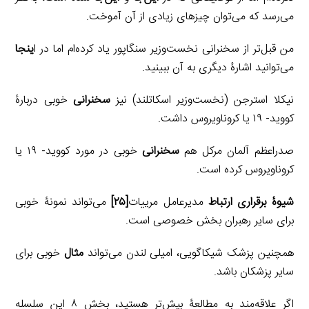
می‌رسد که می‌توان چیزهای زیادی از آن آموخت.
من قبل‌تر از سخنرانی نخست‌وزیر سنگاپور یاد کرده‌ام اما در ا
ینجا
می‌توانید اشارۀ دیگری به آن ببینید.
نیکلا استرجن (نخست‌وزیر اسکاتلند) نیز
سخنرانی
خوبی دربارۀ
کووید- ۱۹ یا کروناویروس داشت.
صدراعظم آلمان مرکل هم
سخنرانی
خوبی در مورد کووید- ۱۹ یا
کروناویروس کرده است.
شیوۀ برقراری ارتباط
مدیرعامل مرییات
[۲۵]
می‌تواند نمونۀ خوبی
برای سایر رهبران بخش خصوصی است.
همچنین پزشک شیکاگویی، امیلی لندن می‌تواند
مثال
خوبی برای
سایر پزشکان باشد.
اگر علاقه‌مند به مطالعۀ بیش‌تر هستید، بخش ۸ این سلسله