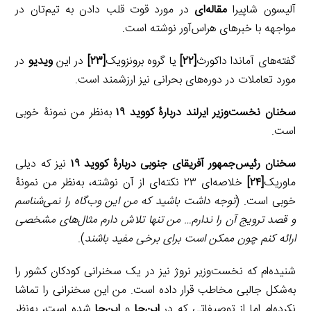
آلیسون شاپیرا
مقاله‌ای
در مورد قوت قلب دادن به تیم‌تان در
مواجهه با خبرهای هراس‌آور نوشته است.
گفته‌های آماندا داکورث
[۲۲]
یا گروه برونزویک
[۲۳]
در این
ویدیو
در
مورد تعاملات در دوره‌های بحرانی نیز ارزشمند است.
سخنان نخست‌وزیر ایرلند دربارۀ کووید ۱۹
به‌نظر من نمونۀ خوبی
است.
سخنان رئیس‌جمهور آفریقای جنوبی دربارۀ کووید ۱۹
نیز که دیلی
ماوریک
[۲۴]
خلاصه‌ای ۲۳ نکته‌ای از آن نوشته، به‌نظر من نمونۀ
خوبی است. (
توجه داشت باشید که من این وب‌گاه را نمی‌شناسم
و قصد ترویج آن را ندارم… من تنها تلاش دارم مثال‌های مشخصی
ارائه کنم چون ممکن است برای برخی مفید باشند
).
شنیده‌ام که نخست‌وزیر نروژ نیز در یک سخنرانی کودکان کشور را
به‌شکل جالبی مخاطب قرار داده است. من این سخنرانی را تماشا
نکرده‌ام اما از توصیفاتی که در
این‌جا
و
این‌جا
شده است، به‌نظر