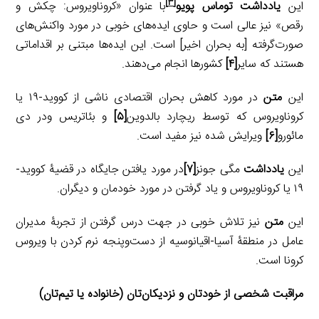
[۳]
این
یادداشت توماس پویو
با عنوان «کروناویروس: چکش و
رقص» نیز عالی است و حاوی ایده‌های خوبی در مورد واکنش‌های
صورت‌گرفته [به بحران اخیر] است. این ایده‌ها مبتنی بر اقداماتی
هستند که سایر
[۴]
کشورها انجام می‌دهند.
این
متن
در مورد کاهش بحران اقتصادی ناشی از کووید-۱۹ یا
کروناویروس که توسط ریچارد بالدوین
[۵]
و بئاتریس ودر دی
مائورو
[۶]
ویرایش شده نیز مفید است.
این
یادداشت
مگی جونز
[۷]
در مورد یافتن جایگاه در قضیۀ کووید-
۱۹ یا کروناویروس و یاد گرفتن در مورد خودمان و دیگران.
این
متن
نیز تلاش خوبی در جهت درس گرفتن از تجربۀ مدیران
عامل در منطقۀ آسیا-اقیانوسیه از دست‌وپنجه نرم کردن با ویروس
کرونا است.
مراقبت شخصی از خودتان و نزدیکان‌تان (خانواده یا تیم‌تان)