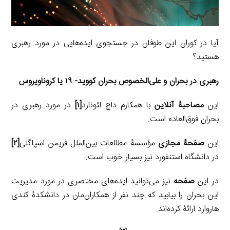
آیا در کوران این طوفان در جستجوی ایده‌هایی در مورد رهبری
هستید؟
رهبری در بحران و علی‌الخصوص بحران کووید- ۱۹ یا کروناویروس
این
مصاحبۀ آنلاین
با همکارم داچ لئونارد
[۱]
در مورد رهبری در
بحران فوق‌العاده است.
این
صفحۀ مجازی
مؤسسۀ مطالعات بین‌الملل فریمن اسپاگلی
[۲]
در دانشگاه استنفورد نیز بسیار خوب است.
در این
صفحه
نیز می‌توانید ایده‌های مختصری در مورد مدیریت
این بحران را بیابید که چند نفر از همکاران‌مان در دانشکدۀ کندی
هاروارد ارائۀ کرده‌اند.