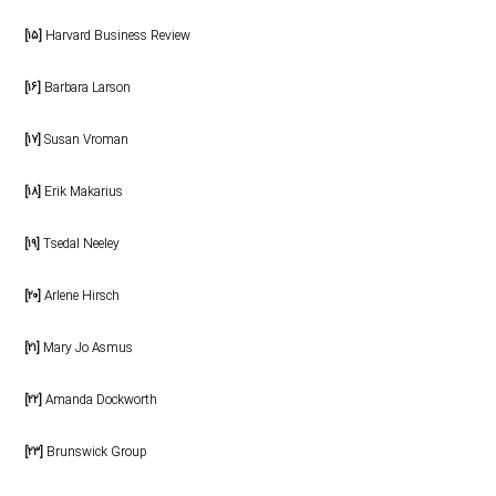
[۱۵]
Harvard Business Review
[۱۶]
Barbara Larson
[۱۷]
Susan Vroman
[۱۸]
Erik Makarius
[۱۹]
Tsedal Neeley
[۲۰]
Arlene Hirsch
[۲۱]
Mary Jo Asmus
[۲۲]
Amanda Dockworth
[۲۳]
Brunswick Group