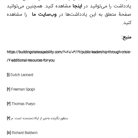
یادداشت را می‌توانید در
اینجا
مشاهده کنید. همچنین می‌توانید
صفحۀ متعلق به این یادداشت‌ها در
وب‌سایت ما
را مشاهده
کنید.
منبع:
https://buildingstatecapability.com/2020/03/19/public-leadership-through-crisis-
7-additional-resources-for-you/
[۱]
Dutch Leonard
[۲]
Freeman Spogli
[۳]
Thomas Pueyo
منظور نگارنده به‌غیر از ایالات‌متحده است. م
[۴]
[۵]
Richard Baldwin