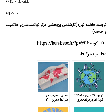
[۲۴]
Daily Maverick
[۲۵]
Marriott
ترجمه: فاطمه تبرزه(کارشناس پژوهشی مرکز توانمندسازی حاکمیت
و جامعه)
لینک کوتاه https://iran-bssc.ir/?p=5916
مطالب مرتبط:
کووید-۱۹: برای مشکلات
رهبری عمومی در
فردا، امروز برنامه‌ریزی
شرایط بحران– ۱۹
کنید