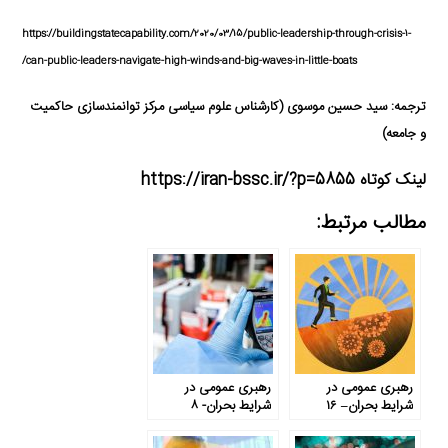
https://buildingstatecapability.com/2020/03/15/public-leadership-through-crisis-1-
can-public-leaders-navigate-high-winds-and-big-waves-in-little-boats/
ترجمه‌: سید حسین موسوی (کارشناس علوم سیاسی مرکز توانمندسازی حاکمیت
و جامعه)
لینک کوتاه https://iran-bssc.ir/?p=5855
مطالب مرتبط:
رهبری عمومی در
رهبری عمومی در
شرایط بحران– ۱۶
شرایط بحران- ۸