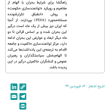
راهگشا برای شرایط بحران با الهام از
مفاهیم و رویکرد «توانمندسازی حکومت»
و روش «انطباق تکرارشونده
مسئله‌محور» (PDIA) بپردازند. از آنجا
که ایران نیز بیش از یک ماه است درگیر
این بحران شده و بر اساس قرائن تا دو
ماه دیگر ابعاد و عوارض این بحران ادامه
دارد، مرکز توانمندسازی حاکمیت و جامعه
اقدام به ترجمه‌ی این یادداشت‌ها می‌کند
تا الهام‌بخش سیاستگذاران و رهبران
عمومی و کنشگران حاکمیتی درگیر در این
پدیده باشد.
تاریخ انتشار : ۰۳ فروردین ۹۹
C
L
i
o
E
T
n
p
m
e
P
k
y