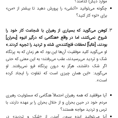
موارد دیگر) کدامند؟
چگونه می‌توانید «آتشی» را پرورش دهید تا بیشتر از «من»
برای «تو» کار کنید؟
کوهن می‌گوید كه بسیاری از رهبران با شجاعت کار خود را
شروع نمی‌كنند، اما در واقع «هنگامی كه درگیر انبوه [بحران]
بودند، [غالباً] لحظات فلج‌کننده‌ی شك و تردید را تجربه کردند.»
او می‌گوید کلید موفقیت آن‌ها این بود که هر زمان که به پرتگاه
شک و تردید می‌رسیدند، عقب می‌رفتند؛ به این معنی که حتی
اگر شک داشتند، هرگز به درون پرتگاه فرو نمی‌رفتند. او
می‌گوید: «این همان چیزی است که تفاوت را ایجاد کرده
است».
آیا موافقید که همه رهبران احتمالاً هنگامی که مسئولیت رهبری
مردم خود در حین بحران و از خلال بحران را بر عهده دارند، با
ترس و تردید مواجه هستند؟
آیا می‌توانید ایده بیرون آمدن از «شک و تردید» در