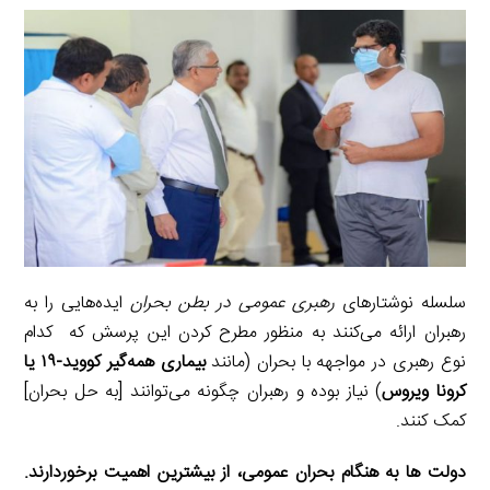
a
l
r
e
L
i
e
i
d
i
l
g
n
I
n
r
t
n
k
a
m
سلسله نوشتارهای
رهبری عمومی در بطن بحران
ایده‌هایی را به
رهبران ارائه می‌کنند به منظور مطرح کردن این پرسش که کدام
نوع رهبری در مواجهه با بحران (مانند
بیماری همه‌گیر کووید-۱۹ یا
کرونا ویروس
) نیاز بوده و رهبران چگونه می‌توانند [به حل بحران]
کمک کنند.
دولت ها به هنگام بحران عمومی، از بیشترین اهمیت برخوردارند.