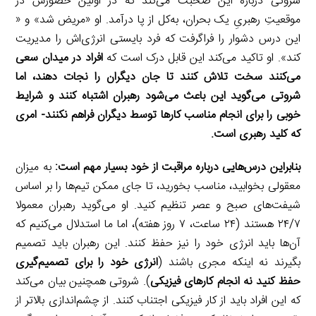
شروتی درباره این صحبت می‌کند که در اولین حضورش در
موقعیتِ رهبریِ یک بحران، به‌کل از پا درآمد. او «مریض شد» و «
این درس دشوار را فراگرفت که فرد بایستی انرژی‌اش را مدیریت
کند». او تاکید می‌کند این قابل درک است که
افراد در میدان سعی
می‌کنند سخت تلاش کنند تا جان دیگران را نجات دهند، اما
شروتی می‌گوید این باعث می‌شود رهبران اشتباه کنند و شرایط
خوبی را برای انجام مناسب کارها توسط دیگران فراهم نکنند- امری
که کلید رهبری است.
بنابراین درس‌هایی درباره مراقبت از خود بسیار مهم است:
به میزان
معقولی بخوابید، مناسب بخورید، تا جای ممکن تیم‌ها را بر اساس
شیفت‌های صبح و عصر تنظیم کنید. او می‌گوید رهبران معمولا
۲۴/۷ هستند (۲۴ ساعت، ۷ روز هفته)، اما ما استدلال می‌کنیم که
آن‌ها باید انرژی خود را نیز حفظ کنند. این رهبران باید تصمیم
بگیرند نه اینکه مجری باشند (
انرژی خود را برای تصمیم‌گیری
حفظ کنید نه انجام کارهای فیزیکی
). شروتی همچنین بیان می‌کند
که این افراد باید از کار فیزیکی اجتناب کنند. از چشم‌اندازی بالاتر از