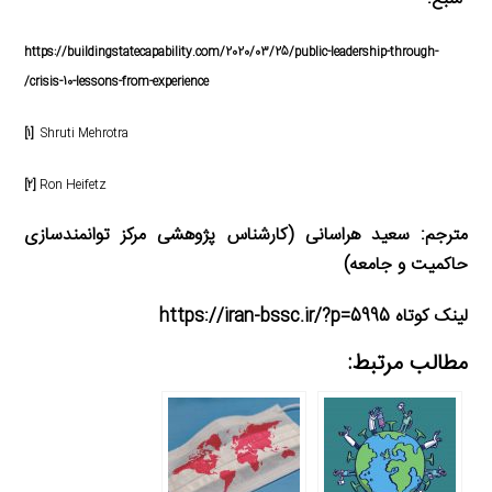
https://buildingstatecapability.com/2020/03/25/public-leadership-through-
crisis-10-lessons-from-experience/
[۱]
Shruti Mehrotra
[۲]
Ron Heifetz
مترجم: سعید هراسانی (کارشناس پژوهشی مرکز توانمندسازی
حاکمیت و جامعه)
لینک کوتاه https://iran-bssc.ir/?p=5995
مطالب مرتبط: