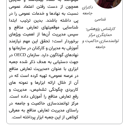
همچون از دست رفتن اعتماد عمومی
دکترای
جامعه
نسبت به نهادها و خدمات عمومی را در
شناسی
پی داشته باشند. بدین ترتیب ابتدا
شناسایی موقعیت­های تعارض منافع و
کارشناس پژوهشی-
سپس مدیریت آن‌ها از اهمیت ویژه­ای
حمایتگری مرکز
توانمندسازی حاکمیت و
برخوردار است؛ تحقق این مهم نیازمند
جامعه
آموزش به مدیران و کارکنان در سازمان­ها و
نهادهای گوناگون دارد. سازمان OECD در
جهت دستیابی به هدف ذکر شده جعبه
ابزاری با عنوان «مدیریت تعارض منافع
در عرصه عمومی» تهیه کرده است که در
آن از خلال ارائه ابزارها و نمونه ­های
کاربردی چگونگی تشخیص، مدیریت و
رفع تعارض منافع را آموزش داده است.
مرکز توانمندسازی حاکمیت و جامعه در
راستای مدیریت تعارض منافع به معرفی
کوتاهی از این جعبه ابزار پرداخته است.