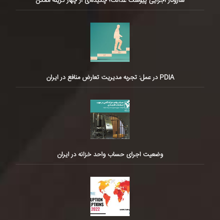
سازوکار اجرایی پیوست عدالت؛ چکیده‌ای از چهار گزینه ممکن
PDIA در عمل: تجربه مدیریت تعارض منافع در ایران
وضعیت اجرای حساب واحد خزانه در ایران