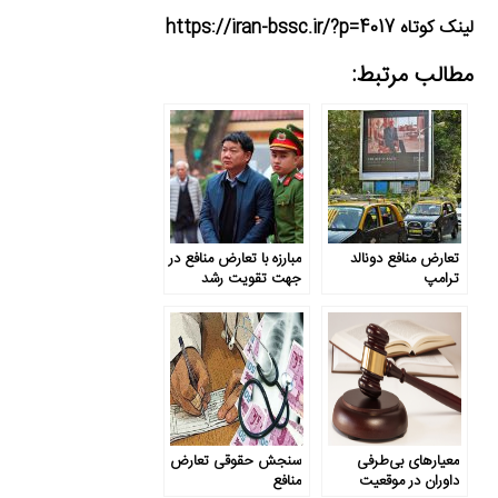
لینک کوتاه https://iran-bssc.ir/?p=4017
مطالب مرتبط:
تعارض منافع دونالد
مبارزه با تعارض منافع در
ترامپ
جهت تقویت رشد
اقتصادی
معیارهای بی‌طرفی
سنجش حقوقی تعارض
داوران در موقعیت
منافع