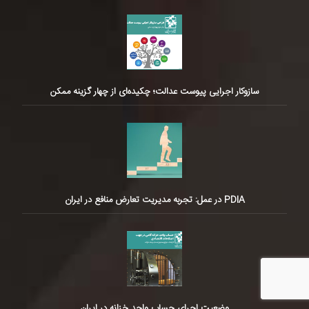
سازوکار اجرایی پیوست عدالت؛ چکیده‌ای از چهار گزینه ممکن
PDIA در عمل: تجربه مدیریت تعارض منافع در ایران
وضعیت اجرای حساب واحد خزانه در ایران