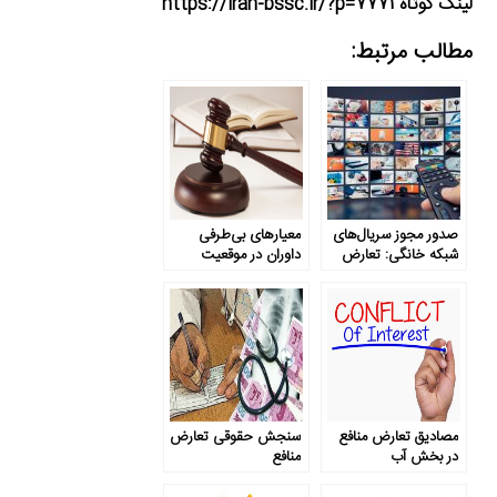
لینک کوتاه https://iran-bssc.ir/?p=7771
مطالب مرتبط:
صدور مجوز سریال‌های
معیارهای بی‌طرفی
شبکه خانگی: تعارض
داوران در موقعیت
منافع در صدا و سیما
تعارض منافع
مصادیق تعارض منافع
سنجش حقوقی تعارض
در بخش آب
منافع