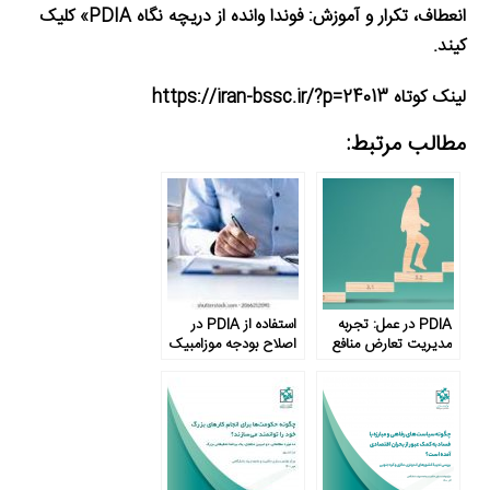
انعطاف، تکرار و آموزش: فوندا وانده از دریچه نگاه PDIA» کلیک
کیند.
لینک کوتاه https://iran-bssc.ir/?p=24013
مطالب مرتبط:
PDIA در عمل: تجربه
استفاده از PDIA در
مدیریت تعارض منافع
اصلاح بودجه موزامبیک
در ایران