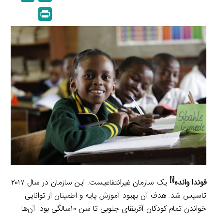
n
p
m
e
P
k
y
a
l
r
e
L
i
e
i
d
i
l
g
n
I
n
r
t
n
k
a
m
[۱]
فوندا وانده
یک سازمان غیرانتفاعیست. این سازمان در سال ۲۰۱۷
تاسیس شد. هدف آن بهبود آموزش پایه و اطمینان از توانایی
خواندن تمام کودکان آفریقای جنوبی تا سن ۱۰سالگی بود. آن‌ها