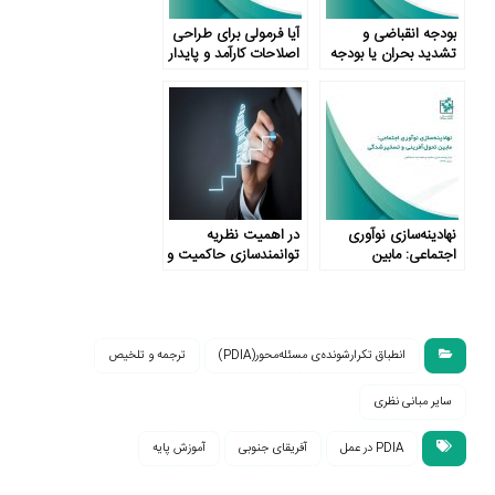
بودجه انقباضی و
آیا فرمولی برای طراحی
تشدید بحران یا بودجه
اصلاحات کارآمد و پایدار
انبساطی و عبور از
وجود دارد؟
بحران؟!
نهادینه‌سازی نوآوری
در اهمیت نظریه
اجتماعی: مابین
توانمندسازی حاکمیت و
تحول‌آفرینی و
جامعه
تسخیرشدگی
انطباق تکرارشونده‌ی مسئله‌محور(PDIA)
ترجمه و تلخیص
سایر مبانی نظری
PDIA در عمل
آفریقای جنوبی
آموزش پایه