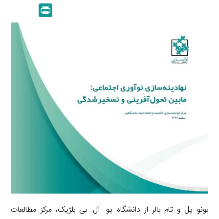
m
e
P
k
y
a
l
r
e
L
i
e
i
d
i
l
g
n
I
n
r
t
n
k
a
m
بونو پل و تام بالر از دانشگاه یو. آل. بی بلژیک، مرکز مطالعات