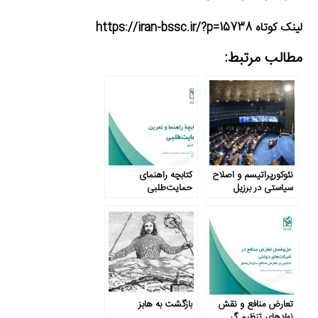
لینک کوتاه https://iran-bssc.ir/?p=15738
مطالب مرتبط:
نئوکورپراتیسم و اصلاح
کتابچه راهنمای
سیاستی در برزیل
حمایت‌طلبی
تعارض منافع و نقش
بازگشت به هابز
نهادهای تنظیم گر