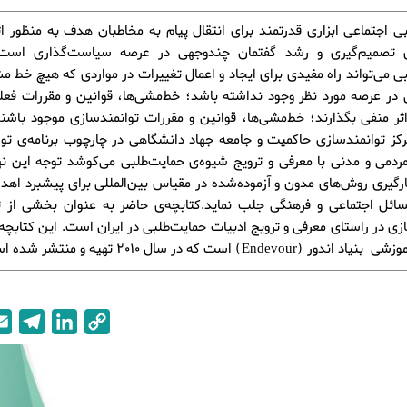
ی اجتماعی ابزاری قدرتمند برای انتقال پیام به مخاطبان هدف به منظور اث
ی تصمیم‌گیری و رشد گفتمان چندوجهی در عرصه سیاست‌گذاری است.
ی می‌تواند راه مفیدی برای ایجاد و اعمال تغییرات در مواردی که هیچ خط م
ی در عرصه مورد نظر وجود نداشته باشد؛ خط‌مشی‌ها، قوانین و مقررات فعلی
ثر منفی بگذارند؛ خط‌مشی‌ها، قوانین و مقررات توانمندسازی موجود باشند،
کز توانمندسازی حاکمیت و جامعه جهاد دانشگاهی در چارچوب برنامه‌ی تو
ردمی و مدنی با معرفی و ترویج شیوه‌ی حمایت‌طلبی می‌کوشد توجه این نها
ارگیری روش‌های مدون و آزموده‌شده در مقیاس بین‌المللی برای پیشبرد اهد
سائل اجتماعی و فرهنگی جلب نماید.کتابچه‌ی حاضر به عنوان بخشی از ت
زی در راستای معرفی و ترویج ادبیات حمایت‌طلبی در ایران است. این کتابچه ب
ور (Endevour) است که در سال 2010 تهیه و منتشر شده است.
T
L
C
e
i
o
l
n
p
e
k
y