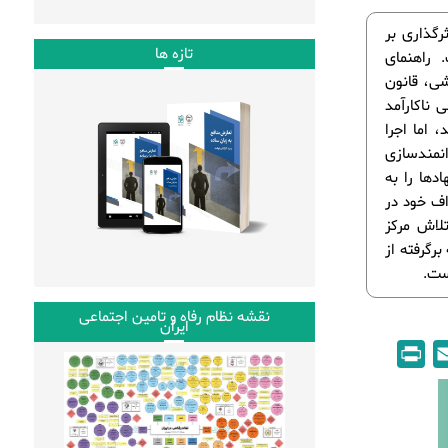
رگذاری بر
تازه ها
 راهنمای
شی، قانون
 ناکارآمد
 اما اجرا
انمندسازی
دها را به
اف خود در
لاش مرکز
رگرفته از
نقشه نظام رفاه و تامین اجتماعی
ایران
P
E
r
m
i
a
n
i