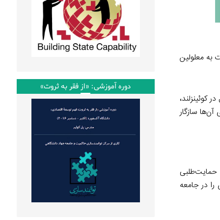
ت به معلولین
دوره آموزشی: «از فقر به ثروت»
 از کودکان دارای معلولیت ذهنی تأسیس شد. بنیاد اندِور هم‌اکنون از بیش از ۴۰۰۰ معلول در کوئینزلند،
آن‌ها سازگار
ۀ حمایت‌طلبی
 را در جامعه