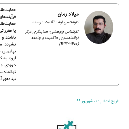
حمایت‌طلب
میلاد زمان
فرآیندها
کارشناسی ارشد اقتصاد توسعه
حمایت‌طلب
یا مقررات
کارشناس پژوهشی- حمایتگری مرکز
توانمندسازی حاکمیت و جامعه
باشند و ا
(1400-1397)
نشوند. مر
نهادهای م
لزوم به ک
حوزه‌ی م
توانمندسا
برنامه‌ی آموزشی بنیاد اند
تاریخ انتشار : ۰۱ شهریور ۹۹