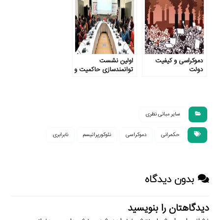
دموکراسی و کیفیت
اولین نشست
دولت
توانمندسازی حاکمیت و
جامعه: شفاف‌سازی
بودجه به عنوان یک
راه‌حل
سایر مبانی نظری
حکمرانی
دموکراسی
نئوکورپراتیسم
نابرابری
بدون دیدگاه
دیدگاهتان را بنویسید