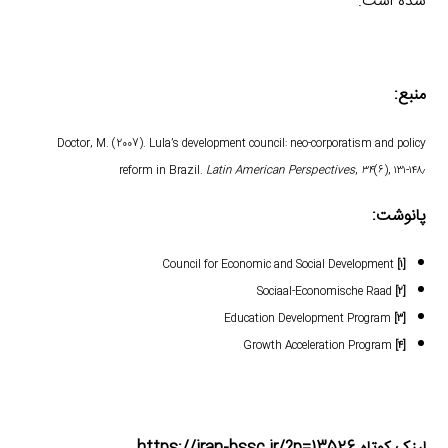
شده است.
منبع:
Doctor, M. (2007). Lula’s development council: neo-corporatism and policy
reform in Brazil.
Latin American Perspectives
,
۳۴
(۶), ۱۳۱-۱۴۸٫
پانوشت:
Council for Economic and Social Development
[۱]
Sociaal-Economische Raad
[۲]
Education Development Program
[۳]
Growth Acceleration Program
[۴]