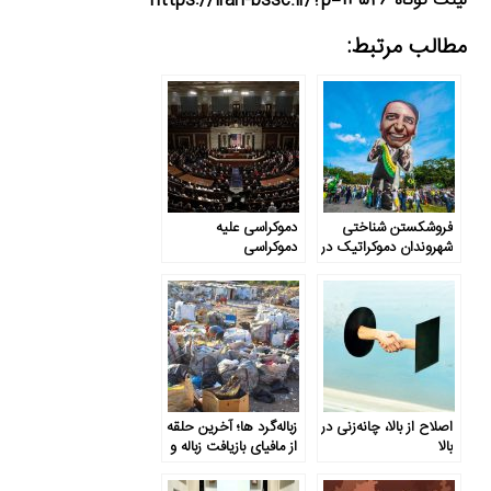
لینک کوتاه https://iran-bssc.ir/?p=13526
مطالب مرتبط:
فروشکستن شناختی
دموکراسی علیه
شهروندان دموکراتیک در
دموکراسی
برابر آوای پوپولیسم
اصلاح از بالا، چانه‌زنی در
زباله‌گرد ها؛ آخرین حلقه
بالا
از مافیای بازیافت زباله و
پسماند