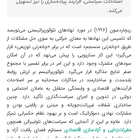
اصلاحات سیاستی، فرآیند پیاده‌سازی را نیز تسهیل
می‌کند.
ریچاردسون (۱۹۹۶) در مورد نهادهای نئوکورپراتیستی می‌نویسد
که تاسیس این نهادها به معنای حرکتی به سوی حل مشکلات از
طریق «چانه‌زنی منسجم» است که در برابر «چانه‌زنی توزیعی» قرار
می‌گیرد؛ این کار سناریویی را پیش می‌نهد که در آن امکان
سودهای مشترک وجود دارد و این امر در برابر تفسیر با مجموع
صفر نتایج مذاکره قرار می‌گیرد. نئوکورپراتیسم بر ارزش روابط
بلندمدت و ساختارمند در مذاکرات سه‌جانبه بر سر اصلاحات
فرآیندهای اقتصادی و وابستگی متقابل به عاملان اجتماعی و
دولتی در تدوین و اجرای سیاست‌گذاری تأکید دارد. چنین
ساختاری شفاف، غیررانت‌جویانه و مبتنی بر رقابتی بودن و
مشارکت نهادی دموکراتیک است و بر بهبود نظام حکمرانی تمرکز
دارد. علاوه بر این، از آنجایی که سیاست‌های نئولیبرالی همچون
مقررات‌زدایی و آزادسازی اقتصادی
مستلزم فضای رقابت آزاد و