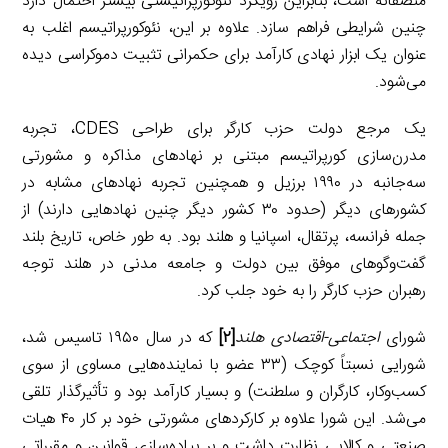
منصفانه است، بنابراین رویکرد نئوکورپراتیستی بیشتر احتمال دارد
چنین شرایطی فراهم سازد. علاوه بر این، نئوکورپراتیسم اغلب به
عنوان یک ابزار نهادی کارآمد برای حکمرانی تثبیت دموکراسی دیده
می‌شود.
یک مرجع دولت حزب کارگر برای طراحی CDES، تجربه
مدرن‌سازی کورپراتیسم مبتنی بر نهادهای مذاکره و مشورتی
سه‌جانبه در ۱۹۹۰ برزیل و همچنین تجربه نهادهای مشابه در
کشورهای دیگر (حدود ۳۰ کشور دیگر چنین نهادهایی دارند) از
جمله فرانسه، پرتقال، اسپانیا و هلند بود. به طور خاص، تاریخ بلند
گفت‌وگوهای موفق بین دولت و جامعه مدنی در هلند توجه
رهبران حزب کارگر را به خود جلب کرد.
شورای
اجتماعی-اقتصادی هلند
[۲]
که در سال ۱۹۵۰ تاسیس شد،
شورایی نسبتاً کوچک (۳۳ عضو با نماینده‌هایی مساوی از سوی
کسب‌وکار، کارگران و سلطنت) و بسیار کارآمد بود و تأثیرگذار تلقی
می‌شد. این شورا علاوه بر کارکردهای مشورتی خود بر کار ۴۰ هیات
صنعتی و کالایی نظارت داشت و بر پیاده‌سازی قوانین و مقرراتی