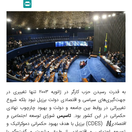
m
e
P
k
y
a
l
r
e
L
i
e
i
d
i
l
g
n
I
n
r
t
n
k
a
m
به قدرت رسیدن حزب کارگر در ژانویه ۲۰۰۳ تنها تغییری در
جهت‌گیری‌های سیاسی و اقتصادی دولت برزیل نبود بلکه شروع
تغییراتی در روابط بین جامعه و دولت و بهبود چارچوب نهادی
حکمرانی در این کشور بود
.
تاسیس
شورای توسعه اجتماعی و
اقتصادی
[۱]
(CDES) برزیل با هدف بهبود حکمرانی دموکراتیک و
توسعه اجتماعی و اقتصادی از طریق مشورت و گفت‌وگو با