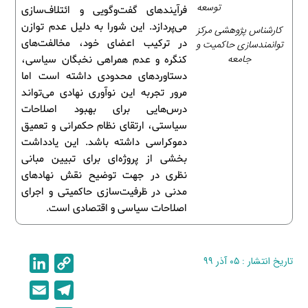
توسعه
فرآیندهای گفت‌وگویی و ائتلاف‌سازی
می‌پردازد. این شورا به دلیل عدم توازن
کارشناس پژوهشی مرکز
در ترکیب اعضای خود، مخالفت‌های
توانمندسازی حاکمیت و
جامعه
کنگره و عدم همراهی نخبگان سیاسی،
دستاوردهای محدودی داشته است اما
مرور تجربه این نوآوری نهادی می‌تواند
درس‌هایی برای بهبود اصلاحات
سیاستی، ارتقای نظام حکمرانی و تعمیق
دموکراسی داشته باشد. این یادداشت
بخشی از پروژه‌ای برای تبیین مبانی
نظری در جهت توضیح نقش نهادهای
مدنی در ظرفیت‌سازی حاکمیتی و اجرای
اصلاحات سیاسی و اقتصادی است.
تاریخ انتشار : ۰۵ آذر ۹۹
C
L
i
o
E
T
n
p