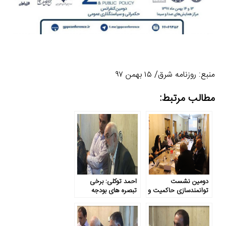
منبع: روزنامه شرق/ ۱۵ بهمن ۹۷
مطالب مرتبط:
دومین نشست
احمد توکلی: برخی
توانمندسازی حاکمیت و
تبصره های بودجه
جامعه: شفافیت بودجه
خلاف روح دموکراسی
است