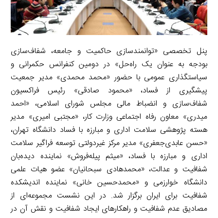
پنل تخصصی «توانمندسازی حاکمیت و جامعه، شفاف‌سازی
بودجه به عنوان یک راه‌حل» در دومین کنفرانس حکمرانی و
سیاستگذاری عمومی با حضور «محمد محمدی» مدیر جمعیت
پیشگیری از فساد، «محمود صادقی» رئیس فراکسیون
شفاف‌سازی و انضباط مالی مجلس شورای اسلامی، «احمد
میدری» معاون رفاه اجتماعی وزارت کار، «مجتبی امیری» مدیر
هسته پژوهشی سلامت اداری و مبارزه با فساد دانشگاه تهران،
«حسن عابدی‌جعفری» مدیر مرکز غیردولتی توسعه فراگیر سلامت
اداری و مبارزه با فساد، «میثم پیله‌فروش» نماینده دیده‌بان
شفافیت و عدالت، «محمد‌هادی سبحانیان» عضو هیات علمی
دانشگاه خوارزمی و «محمدحسین خانی» نماینده اندیشکده
شفافیت برای ایران برگزار شد. در این نشست مجموعه‌ای از
مصادیق عدم شفافیت و راهکارهای ایجاد شفافیت و نقش آن در