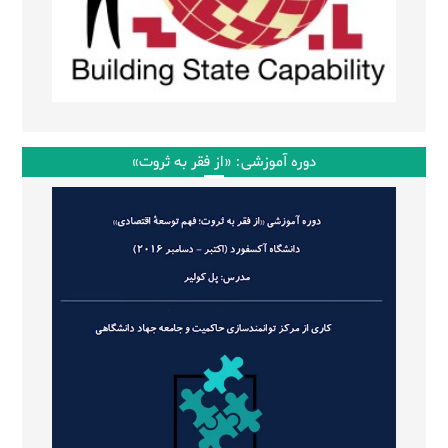
دوره آموزشی: «از فقر به ثروت»