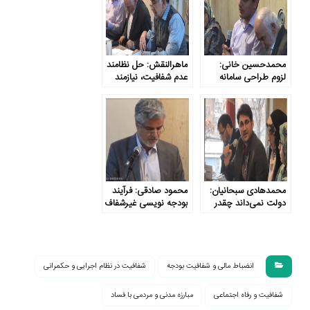
محمدحسین خانی:
ماهرالنقش: حل نظامند
لزوم طراحی سامانه
عدم شفافیت، نیازمند
پایش شفافیت بودجه
ارتباط بودجه با اهداف
کلان نظام است
محمدهادی سبحانیان:
محمود صادقی: فرآیند
دولت نمی‌داند چقدر
بودجه نویسی غیرشفاف
حقوق و دستمزد
است
می‌دهد
انضباط مالى و شفافيت بودجه
شفافیت در نظام اجرایی و حکمرانی
شفافیت و رفاه اجتماعی
مبارزه مدنی و مردمی با فساد