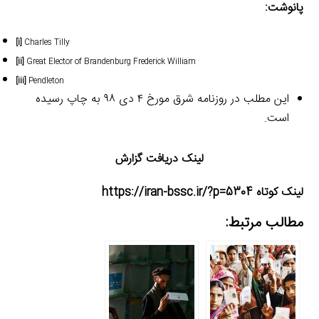
پانوشت:
[i]
Charles Tilly
[ii]
Great Elector of Brandenburg Frederick William
[iii]
Pendleton
این مطلب در روزنامه شرق مورخ ۴ دی ۹۸ به چاپ رسیده
است.
لینک دریافت گزارش
لینک کوتاه https://iran-bssc.ir/?p=5304
مطالب مرتبط: