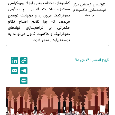
کشورهای مختلف یعنی ایجاد بوروکراسی
کارشناس پژوهشی مرکز
مستقل، حاکمیت قانون و پاسخگویی
توانمندسازی حاکمیت و
جامعه
دموکراتیک می‌پردازد و درنهایت توضیح
می‌دهد که چرا تقدم اصلاح نظام
حکمرانی بر فراهم‌سازی نهادهای
دموکراتیک و حاکمیت قانون می‌تواند به
توسعه پایدار منجر شود.
تاریخ انتشار : ۰۴ دی ۹۸
C
L
i
o
E
T
n
p
m
e
P
k
y
a
l
r
e
L
i
e
i
d
i
l
g
n
I
n
r
t
n
k
a