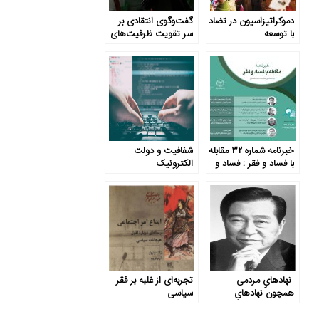
دموکراتیزاسیون در تضاد
گفت‌وگوی انتقادی بر
با توسعه
سر تقویت ظرفیت‌های
دولت
خبرنامه شماره ۳۲ مقابله
شفافیت و دولت
با فساد و فقر : فساد و
الکترونیک
دموکراسی
نهادهایِ مردمی
تجربه‌ای از غلبه بر فقر
همچون نهادهایِ‌
سیاسی
سیاست­گذار