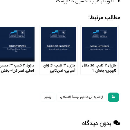
تدوینگر کلیپ: حسین خداپرست
مطالب مرتبط:
ماژول ۳ کلیپ ۱۵: مثال
ماژول ۳ کلیپ ۶: زنان
ماژول ۲ کلیپ ۳: مسیر
کاربردی- بخش ۲
آسیایی- امریکایی
اصلی: اعتراض!- بخش
۱
از فقر به ثروت؛ فهم توسعۀ اقتصادی
ویدیو
بدون دیدگاه