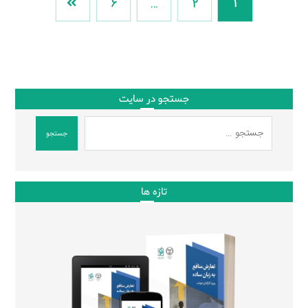
6
…
2
1
جستجو در سایت
جستجو
تازه ها