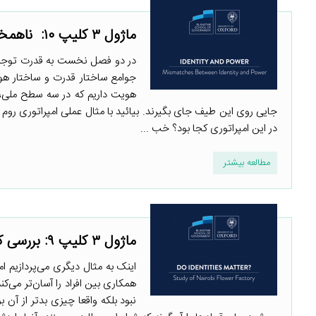
ماژول ۳ کلیپ ۱۰: ناهمخوانی بین هویت و قدرت
در دو فصل نخست به قدرت توجه کر
جوامع ساختار قدرت و ساختار هو
هویت داریم که در سه سطح ملی، ف
جایی روی این طیف جای بگیرند. بیائید با مثال عملی امپراتوری روم 
در این امپراتوری کجا بود؟ خب ...
مطالعه بیشتر
ماژول ۳ کلیپ ۹: بررسی کارخانه گل نایروبی
اینک به مثال دیگری می‌پردازیم ام
همکاری بین افراد را آسان‌تر می‌ک
نبود بلکه واقعا چیزی بدتر از آن