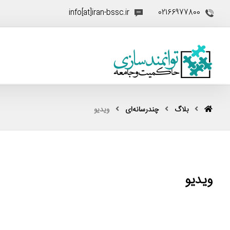
info[at]iran-bssc.ir
02166977800
بلاگ
چندرسانه‌ای
ویدیو
ویدیو