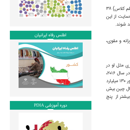
۲۱ کودک در مدرسه‌ای هستند که شیا گوی لین در آن درس می‌خواند. همه آن‌ها مانند او از خانواده‌های فقیر هستند. دین بائو هُوا (خانم معلم کلاس) ۳۸
ن برنامه کشور را برای حمایت از این
د شوند.
اطلس رفاه ایرانیان
انه و مقوی،
ی مثل او در
دانشگاه‌های برتر این کشور پذیرفته می‌شوند. آموزش به منزله بنیان پیشرفت بلندمدت باید در استراتژی توسعه این کشور در اولویت باشد. در سال ۲۰۱۶،
چین سیاست فراگیر خُردسالان را اتخاذ کرد. با این تخمین که در حال حاضر سالانه ۱۷ تا ۲۰ میلیون نوزاد (در چین) به دنیا می‌آیند، این کشور ۱۳۰ میلیارد
سال چین بیش
زینه‌ها از مرز ۳ تریلیون یوان گذشت که۱٫۳ تریلیون یوان بیشتر از پنج
دوره آموزشی PDIA