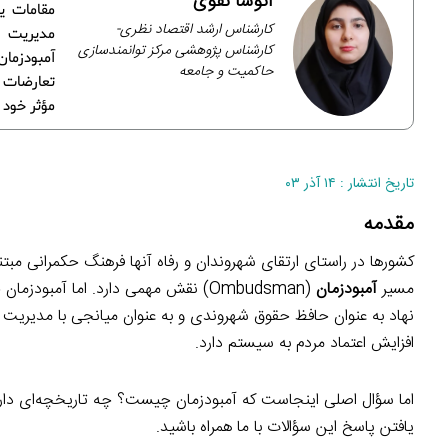
آتوسا تقوی
مقامات ی
کارشناس ارشد اقتصاد نظری-
مدیریت ت
کارشناس پژوهشی مرکز توانمندسازی
آمبودزمان
حاکمیت و جامعه
تعارضات م
مؤثر خود
تاریخ انتشار : ۱۴ آذر ۰۳
مقدمه
کشورها در راستای ارتقای شهروندان و رفاه آنها فرهنگ حکمرانی مب
مسیر
آمبودزمان
(Ombudsman) نقش مهمی دارد. اما آم
نهاد به عنوان حافظ حقوق شهروندی و به عنوان میانجی با مدیریت 
افزایش اعتماد مردم به سیستم دارد.
اما سؤال اصلی اینجاست که آمبودزمان چیست؟ چه تاریخچه‌ای دارد؟ د
یافتن پاسخ این سؤالات با ما همراه باشید.