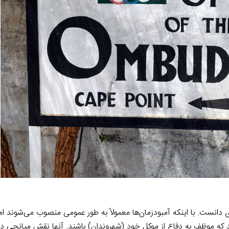
 دانست. با اینکه آمبودزمان‌ها معمولاً به طور عمومی منصوب می‌شوند اما
د که موظف به دفاع از موکل خود (شهروندان) باشند. آنها نقش میانجی دار