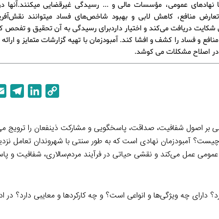
ا نهادهای عمومی، مؤسسات مالی و ... رسیدگی غیرقضایی میكنند.آنها د
عارض منافع، کاهش لابی و بهبود شاخص‌های فساد میتوانند نقش‌آفری
 شکایت دریافت می‌کند و اختیار داردبرای رسیدگی به آن تحقیق و تفحص کند
نافع و فساد را کشف و افشا کند. آمبودزمان با تهیه گزارشات متمایز و ارائه 
 در اصلاح مشکلات می کوشد.
T
L
C
e
i
o
l
n
p
تنی بر اصول شفافیت، صداقت، پاسخگویی و مشارکت ذینفعان را ترویج می‌ک
e
k
y
بودزمان چیست؟ آمبودزمان نهادی است که به طور سنتی با شهروندان تعامل نزد
g
e
L
عمومی عمل می‌کند و نقشی حیاتی در فرآیند مردم‌سالاری، شفافیت و پاس
r
d
i
a
I
n
m
n
k
ارای چه ویژگی‌ها و انواعی است؟ و چه کارکردها و معایبی دارد؟ در ادا