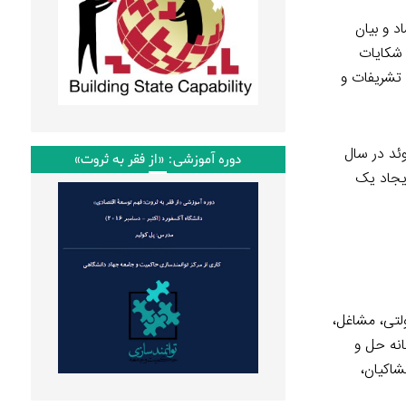
د و بیان
 شكایات
 تشریفات و
وئد در سال
دوره آموزشی: «از فقر به ثروت»
ایجاد یک
لتی، مشاغل،
انه حل و
شاکیان،