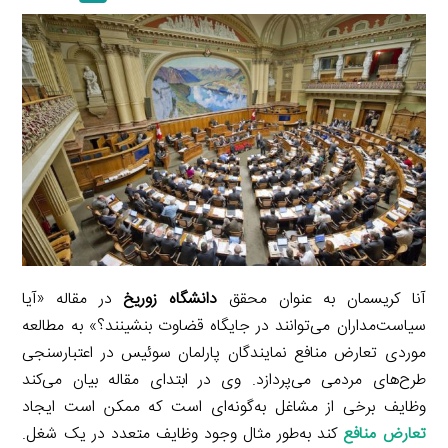
a
l
r
e
L
i
e
i
d
i
l
g
n
I
n
r
t
n
k
a
m
آنا کریسمان به عنوان محقق
دانشگاه زوریخ
در مقاله «آیا
سیاست‌مداران می‌توانند در جایگاه قضاوت بنشینند؟» به مطالعه
موردی تعارض منافع نمایندگان پارلمان سوئیس در اعتبارسنجی
طرح‌های مردمی می‌پردازد. وی در ابتدای مقاله بیان می‌کند
وظایف برخی از مشاغل به‌گونه‌ای است که ممکن است ایجاد
تعارض منافع
کند به‌طور مثال وجود وظایف متعدد در یک شغل.