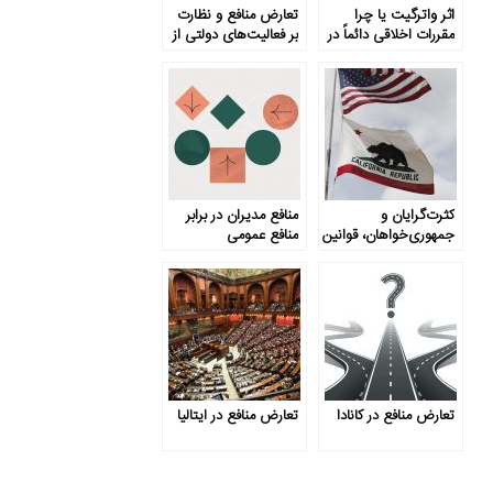
اثر واترگیت یا چرا
تعارض منافع و نظارت
مقررات اخلاقی دائماً در
بر فعالیت‌های دولتی از
حال افزایش است؟
منظر کشور سوئیس
کثرت‌گرایان و
منافع مدیران در برابر
جمهوری‌خواهان، قوانین
منافع عمومی
و استانداردها
تعارض منافع در کانادا
تعارض منافع در ایتالیا