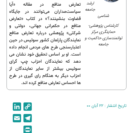
ارشد
تعارض منافع در مقاله «آیا
جامعه
سیاست‌مداران می‌توانند در جایگاه
شناسی
قضاوت بنشینند؟» در کتاب «تعارض
کارشناس پژوهشی-
منافع در حکمرانی جهانی، دولتی و
حمایتگری مرکز
شرکتی» پژوهشی درباره تعارض منافع
توانمندسازی حاکمیت و
نمایندگان پارلمان کشور سوئیس در حین
جامعه
اعتبارسنجی طرح های مردمی انجام داده
است. او بر اساس تحقیق خود نشان می
دهد که نمایندگان احزاب چپ گرای
سوئیس بیشتر از سایر نمایندگان از
احزاب دیگر به هنگام رای گیری در طرح
ها احساس تعارض منافع کرده اند.
تاریخ انتشار : ۲۲ آبان ۰۰
C
L
i
o
E
T
n
p
m
e
P
k
y