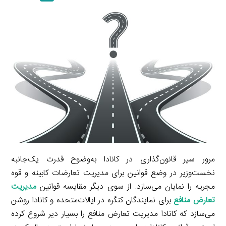
a
l
r
e
L
i
e
i
d
i
l
g
n
I
n
r
t
n
k
a
m
مرور سیر قانون‌گذاری در کانادا به‌وضوح قدرت یک‌جانبه
نخست‌وزیر در وضع قوانین برای مدیریت تعارضات کابینه و قوه
مجریه را نمایان می‌سازد. از سوی دیگر مقایسه قوانین
مدیریت
تعارض منافع
برای نمایندگان کنگره در ایالات‌متحده و کانادا روشن
می‌سازد که کانادا مدیریت تعارض منافع را بسیار دیر شروع کرده