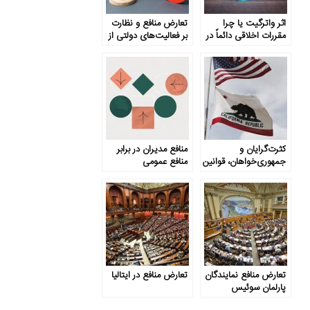
اثر واترگیت یا چرا
تعارض منافع و نظارت
مقررات اخلاقی دائماً در
بر فعالیت‌های دولتی از
حال افزایش است؟
منظر کشور سوئیس
کثرت‌گرایان و
منافع مدیران در برابر
جمهوری‌خواهان، قوانین
منافع عمومی
و استانداردها
تعارض منافع نمایندگان
تعارض منافع در ایتالیا
پارلمان سوئیس