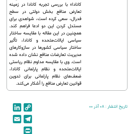
کانادا» با بررسی تجربه کانادا در زمینه
تعارض منافع بخش دولتی در سطح
فدرال، سعی کرده است، شواهدی برای
مستدل کردن این دو ادعا فراهم کند.
همچنین در این مقاله با مقایسه ساختار
سیاسی ایالات‌متحده و کانادا، تأثیر
ساختار سیاسی کشورها در سازوکارهای
مدیریت تعارضات منافع نشان داده شده
است. وی با مقایسه مداوم نظام ریاستی
ایالات‌متحده و نظام پارلمانی کانادا،
ضعف‌های نظام پارلمانی برای تدوین
قوانین تعارض منافع را آشکار می‌کند.
تاریخ انتشار : ۰۸ آذر ۰۰
C
L
i
o
E
T
n
p
m
e
P
k
y