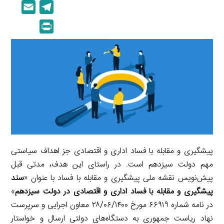
i
o
E
T
n
p
m
e
P
k
y
a
l
r
e
L
i
e
i
d
i
l
g
n
I
n
r
t
n
k
a
m
پیشگیری و مقابله با فساد اداری و اقتصادی جز اهداف سیاستی
مهم دولت سیزدهم است. در راستای این هدف، مدتی قبل
پیش‌نویس نقشه ملی پیشگیری و مقابله با فساد با عنوان «
سند
پیشگیری و مقابله با فساد اداری و اقتصادی در دولت سیزدهم
»
در نامه شماره ۶۶۹۱۹ مورخ ۲۸/۰۶/۱۴۰۰ معاون اجرایی و سرپرست
نهاد ریاست جمهوری به دستگاه‌های دولتی ارسال و خواستار