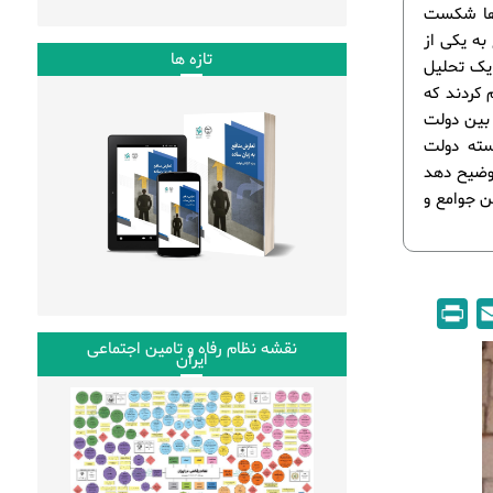
را ملت‌ها شکست
به یکی از
تازه ها
 یک تحلیل
 کردند که
بین دولت
سته دولت
توضیح دهد
ن جوامع و
P
E
r
m
نقشه نظام رفاه و تامین اجتماعی
ایران
i
a
n
i
t
l