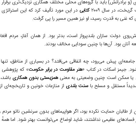
و برادرانش) باید با گروه‌های محلی مختلف همکاری نزدیک‌تری برقرار م
ریخت، در سال ۲۰۰۹
کتابی
در این مورد تألیف کرد که این استراتژ
 که غنی به قدرت رسید، او نیز همین مسیر را پی گرفت.
وی دولت سازان بلندپرواز است، بدتر بود. از همان آغاز، مردم افغ
 آنان بود. آن‌ها با چنین سودایی مخالف بودند.
امعه‌ای پیش می‌رود، چه اتفاقی می‌افتد؟ در بسیاری از مناطق، تنها 
ود. جیمز اسکات در کتاب «
هنر مقاومت در برابر حکومت
» که پژوهشی د
. یا ممکن است چنین وضعیتی به معنی
همزیستی بدون همکاری
باشد، 
ه شدیداً مستقل و مسلح با
سنت بلندی
از منازعات خونین و تاریخچه‌ای ا
ز طالبان حمایت نکرده بود، اگر هواپیماهای بدون سرنشین ناتو مردم ر
در فسادهای عظیمی نداشتند، شاید اوضاع می‌توانست بهتر شود. اما همهٔ 