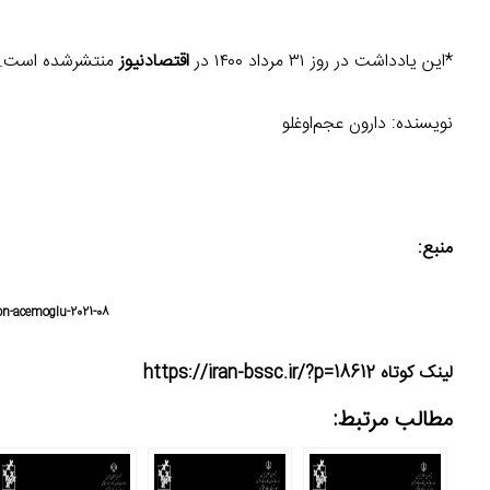
*این یادداشت در روز ۳۱ مرداد ۱۴۰۰ در
اقتصادنیوز
منتشرشده است.
نویسنده: دارون عجم‌اوغلو
منبع:
on-acemoglu-2021-08
لینک کوتاه https://iran-bssc.ir/?p=18612
مطالب مرتبط: