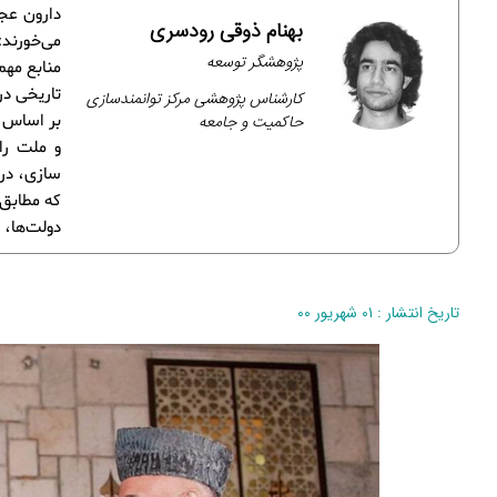
بهنام ذوقی رودسری
می‌خورند»
پژوهشگر توسعه
منابع مهم
تاریخی د
کارشناس پژوهشی مرکز توانمندسازی
حاکمیت و جامعه
بر اساس 
و ملت را
سازی، در 
که مطابق 
دولت‌ها، 
تاریخ انتشار : ۰۱ شهریور ۰۰