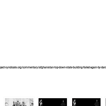
ject-syndicate.org/commentary/afghanistan-top-down-state-building-failed-again-by-dar