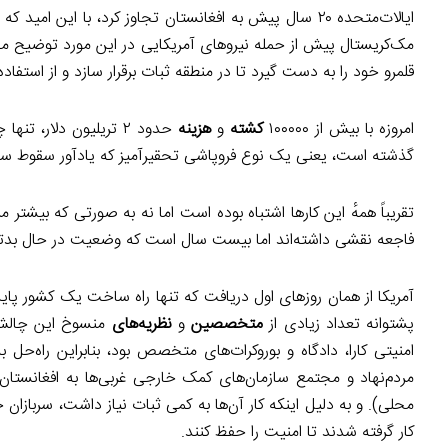
ایالات‌متحده ۲۰ سال پیش به افغانستان تجاوز کرد، با ا
مک‌کریستال پیش از حمله نیروهای آمریکایی در این مورد توضیح م
قلمرو خود را به دست گیرد تا در منطقه ثبات برقرار سازد و از استفاده
امروزه با بیش از ۱۰۰۰۰۰
کشته
و
هزینه
حدود ۲ تریلیون دلار،
گذشته است، یعنی یک نوع فروپاشی تحقیرآمیز که یادآور سقوط سایگون در سال ۱۹۷۵ است. کجای کا
تقریباً همهٔ این کارها اشتباه بوده است اما نه به صورتی که بیشتر 
فاجعه نقشی داشته‌اند اما بیست سال است که وضعیت در حال بد
آمریکا از همان روزهای اول دریافت که تنها راه ساخت یک کشور پای
پشتوانه تعداد زیادی از
متخصصین
و
نظریه‌های
منسوخ این چالش ر
امنیتی کارا، دادگاه و بوروکرات‌های متخصص بود، بنابراین راه‌
مردم‌نهاد و مجتمع سازمان‌های کمک خارجی غربی‌ها به افغانستا
محلی). و به دلیل اینکه کار آن‌ها به کمی ثبات نیاز داشت، سربازان 
کار گرفته شدند تا امنیت را حفظ کنند.