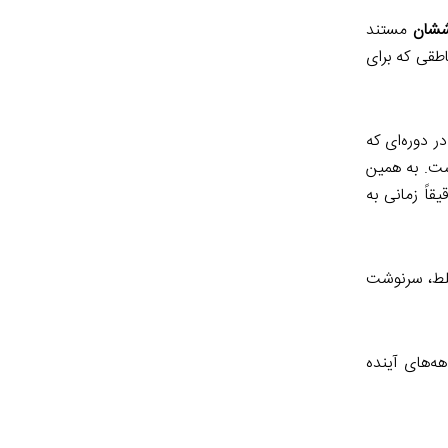
ششان
مستند
اطقی که برای
 دوره‌ای که
شت. به همین
اً زمانی به
غلط، سرنوشت
هه‌های آینده