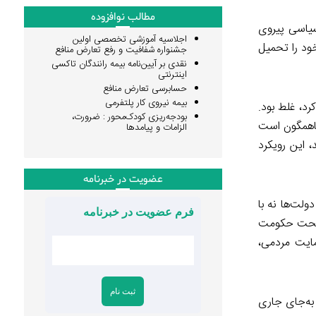
مطالب نوافزوده
یاسی پیروی
اجلاسیه آموزشی تخصصی اولین
خود را تحمیل
جشنواره شفافیت و رفع تعارض منافع
نقدی بر آیین‌نامه بیمه رانندگان تاکسی
اینترنتی
حسابرسی تعارض منافع
بیمه نیروی کار پلتفرمی
رد، غلط بود.
بودجه‌ریزی کودک‌محور : ضرورت،
ً ناهمگون است
الزامات و پیامدها
 این رویکرد
عضویت در خبرنامه
ولت‌ها نه با
فرم عضویت در خبرنامه
 تحت حکومت
مایت مردمی،
 به‌جای جاری