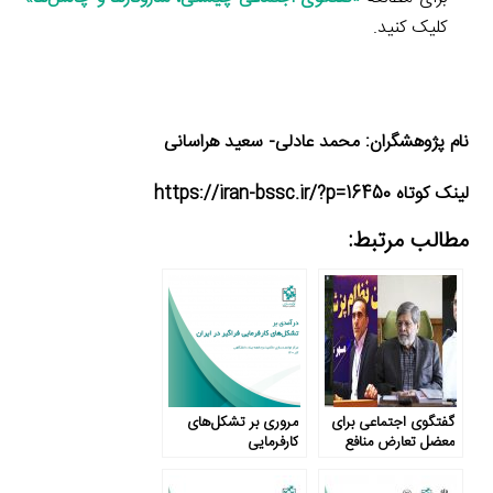
کلیک کنید.
نام پژوهشگران: محمد عادلی- سعید هراسانی
لینک کوتاه https://iran-bssc.ir/?p=16450
مطالب مرتبط:
گفتگوی اجتماعی برای
مروری بر تشکل‌های
معضل تعارض منافع
کارفرمایی
بالقوه در اصناف