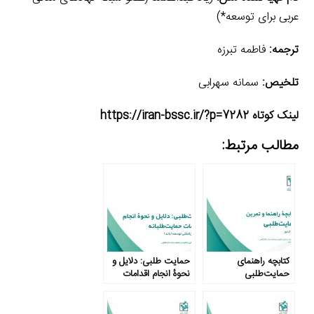
عربی برای توسعه*)
ترجمه:
فاطمه تبرزه
تلخیص:
سمانه سهرابی
لینک کوتاه https://iran-bssc.ir/?p=7282
مطالب مرتبط:
کتابچه راهنمای
حمایت طلبی: دلایل و
حمایت‌طلبی
نحوۀ انجام اقدامات
حمایت طلبانه