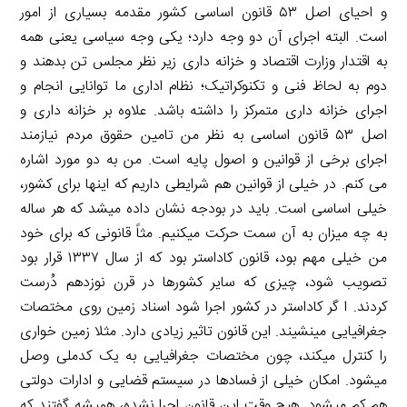
و احیای اصل ۵۳ قانون اساسی کشور مقدمه بسیاری از امور
است. البته اجرای آن دو وجه دارد؛ یکی وجه سیاسی یعنی همه
به اقتدار وزارت اقتصاد و خزانه داری زیر نظر مجلس تن بدهند و
دوم به لحاظ فنی و تکنوکراتیک؛ نظام اداری ما توانایی انجام و
اجرای خزانه داری متمرکز را داشته باشد. علاوه بر خزانه داری و
اصل ۵۳ قانون اساسی به نظر من تامین حقوق مردم نیازمند
اجرای برخی از قوانین و اصول پایه است. من به دو مورد اشاره
می کنم. در خیلی از قوانین هم شرایطی داریم که اینها برای کشور،
خیلی اساسی است. باید در بودجه نشان داده میشد که هر ساله
به چه میزان به آن سمت حرکت میکنیم. مثاً قانونی که برای خود
من خیلی مهم بود، قانون کاداستر بود که از سال ۱۳۳۷ قرار بود
تصویب شود، چیزی که سایر کشورها در قرن نوزدهم دُرست
کردند. ا گر کاداستر در کشور اجرا شود اسناد زمین روی مختصات
جغرافیایی مینشیند. این قانون تاثیر زیادی دارد. مثلا زمین خواری
را کنترل میکند، چون مختصات جغرافیایی به یک کدملی وصل
میشود. امکان خیلی از فسادها در سیستم قضایی و ادارات دولتی
هم کم میشود. هیچ وقت این قانون اجرا نشده، همیشه گفتند که