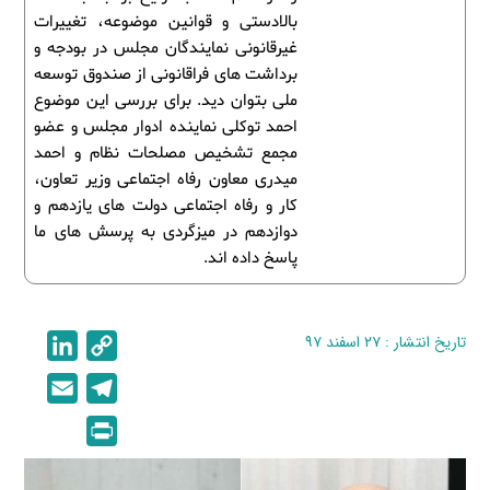
بالادستی و قوانین موضوعه، تغییرات
غیرقانونی نمایندگان مجلس در بودجه و
برداشت های فراقانونی از صندوق توسعه
ملی بتوان دید. برای بررسی این موضوع
احمد توکلی نماینده ادوار مجلس و عضو
مجمع تشخیص مصلحات نظام و احمد
میدری معاون رفاه اجتماعی وزیر تعاون،
کار و رفاه اجتماعی دولت های یازدهم و
دوازدهم در میزگردی به پرسش های ما
پاسخ داده اند.
تاریخ انتشار : ۲۷ اسفند ۹۷
C
L
i
o
E
T
n
p
m
e
P
k
y
a
l
r
e
L
i
e