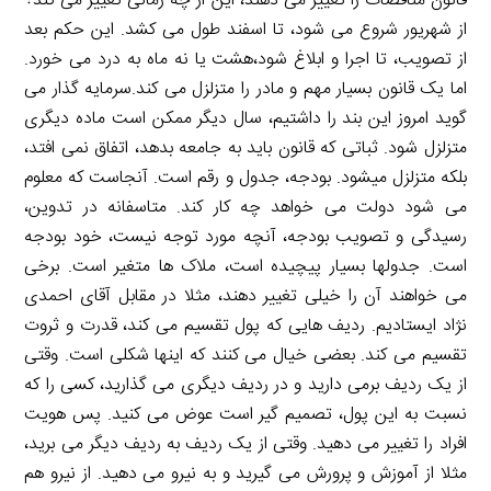
قانون مناقصات را تغییر می دهند، این از چه زمانی تغییر می کند؟
از شهریور شروع می شود، تا اسفند طول می کشد. این حکم بعد
از تصویب، تا اجرا و ابلاغ شود،هشت یا نه ماه به درد می خورد.
اما یک قانون بسیار مهم و مادر را متزلزل می کند.سرمایه گذار می
گوید امروز این بند را داشتیم، سال دیگر ممکن است ماده دیگری
متزلزل شود. ثباتی که قانون باید به جامعه بدهد، اتفاق نمی افتد،
بلکه متزلزل میشود. بودجه، جدول و رقم است. آنجاست که معلوم
می شود دولت می خواهد چه کار کند. متاسفانه در تدوین،
رسیدگی و تصویب بودجه، آنچه مورد توجه نیست، خود بودجه
است. جدولها بسیار پیچیده است، ملاک ها متغیر است. برخی
می خواهند آن را خیلی تغییر دهند، مثلا در مقابل آقای احمدی
نژاد ایستادیم. ردیف هایی که پول تقسیم می کند، قدرت و ثروت
تقسیم می کند. بعضی خیال می کنند که اینها شکلی است. وقتی
از یک ردیف برمی دارید و در ردیف دیگری می گذارید، کسی را که
نسبت به این پول، تصمیم گیر است عوض می کنید. پس هویت
افراد را تغییر می دهید. وقتی از یک ردیف به ردیف دیگر می برید،
مثلا از آموزش و پرورش می گیرید و به نیرو می دهید. از نیرو هم