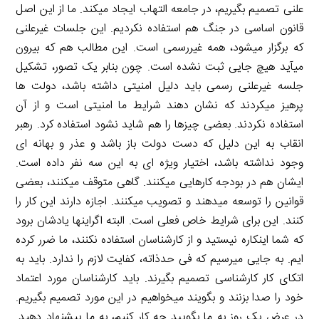
علنی تصمیم بگیریم، در جامعه التهاب ایجاد میکند. ما از این اصل
قانون اساسی در جنگ هم استفاده نکردیم. این جلسات غیرعلنی
که برگزار میشود، همه غیررسمی است. این مطالب هم که بیرون
میآید هیچ جایی ثبت نشده است. چون بنابر یک تصور، تشکیل
جلسه غیرعلنی رسمی باید دلیل امنیتی داشته باشد، دولت ها
پرهیز میکردند که نشان دهند شرایط ما امنیتی است و از آن
استفاده نکردند. بعضی چیزها را هم شاید نشود استفاده کرد. رهبر
انقاب به این دلیل که دست دولت باز باشد و عذر و بهانه ای
وجود نداشته باشد، اختیار ویژه ای به این سه نفر داده است.
ایشان هم در بودجه کارهایی میکنند. گاهی متوقف میکنند، بعضی
قوانین را توسعه میدهند و تصویب میکنند. اجازه دارند این کار را
کنند. این برای شرایط خاص فعلی است. البته اگراینها یادشان برود
که شما اینکاره نیستید و از کارشناسان استفاده نکنند، ما ضرر کرده
ایم. به جایی میرسیم که فی حدذاته، کفایت لازم را ندارد. باید به
اتکای کار کارشناسی تصمیم بگیرند. باید کارشناسان مورد اعتماد
خود را صدا بزنند و بگویند میخواهیم در این مورد تصمیم بگیریم.
در عرض یک روز به ما بگویید چه کار کنیم، به ما پیشنهاد دهید.