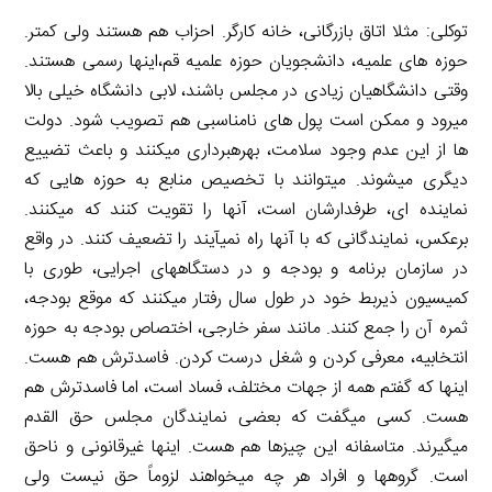
توکلی: مثلا اتاق بازرگانی، خانه کارگر. احزاب هم هستند ولی کمتر.
حوزه های علمیه، دانشجویان حوزه علمیه قم،اینها رسمی هستند.
وقتی دانشگاهیان زیادی در مجلس باشند، لابی دانشگاه خیلی بالا
میرود و ممکن است پول های نامناسبی هم تصویب شود. دولت
ها از این عدم وجود سلامت، بهرهبرداری میکنند و باعث تضییع
دیگری میشوند. میتوانند با تخصیص منابع به حوزه هایی که
نماینده ای، طرفدارشان است، آنها را تقویت کنند که میکنند.
برعکس، نمایندگانی که با آنها راه نمیآیند را تضعیف کنند. در واقع
در سازمان برنامه و بودجه و در دستگاههای اجرایی، طوری با
کمیسیون ذیربط خود در طول سال رفتار میکنند که موقع بودجه،
ثمره آن را جمع کنند. مانند سفر خارجی، اختصاص بودجه به حوزه
انتخابیه، معرفی کردن و شغل درست کردن. فاسدترش هم هست.
اینها که گفتم همه از جهات مختلف، فساد است، اما فاسدترش هم
هست. کسی میگفت که بعضی نمایندگان مجلس حق القدم
میگیرند. متاسفانه این چیزها هم هست. اینها غیرقانونی و ناحق
است. گروهها و افراد هر چه میخواهند لزوماً حق نیست ولی