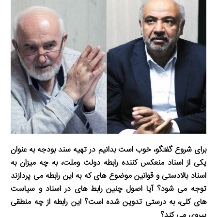
i
d
i
l
g
n
I
n
r
t
n
k
a
m
برای شروع گفتگو، خوب است بدانیم در تهیه سند بودجه به عنوان
یکی از اسناد منعکس کننده رابطه دولت وملت، به چه میزان به
اسناد بالادستی و قوانین موضوع های که به این رابطه می پردازند
توجه می شود؟ آیا اصول چنین رابط های در اسناد و سیاست
های کلی، به درستی تدوین شده است؟ این رابطه از چه منطقی
پیروی می کند؟