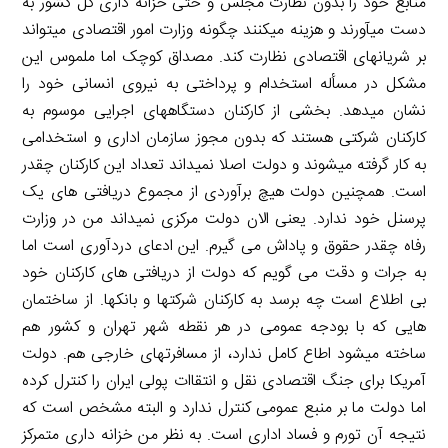
منابع خود را بدون نظارت مجلس و حتی خزانه داری کل کشور به
دست میآورند و هزینه میکنند چگونه وزارت امور اقتصادی میتواند
بر شریانهای اقتصادی نظارت کند. مصداق کوچک اما ملموس این
مشکل در مسأله استخدام و پرداختی به نیروی انسانی خود را
نشان میدهد. بخشی از کارکنان دستگاههای اجرایی موسوم به
کارکنان شرکتی هستند که بدون مجوز سازمان اداری و استخدامی
به کار گرفته میشوند و دولت اصلا نمیداند تعداد این کارکنان چقدر
است. همچنین دولت هیچ برآوردی از مجموع دریافتی های یک
پرسنل خود ندارد. یعنی الان دولت مرکزی نمیداند من در وزارت
رفاه چقدر حقوق و پاداش می گیرم. این ادعای دردآوری است اما
به جرات و دقت می گویم که دولت از دریافتی های کارکنان خود
بی اطلاع است چه برسد به کارکنان شرکتها و بانکها. از ساختمان
هایی که با بودجه عمومی در هر نقطه شهر تهران و کشور هم
ساخته میشود اطاع کامل ندارد، از مسافرتهای خارجی هم. دولت
آمریکا برای جنگ اقتصادی نقل و انتقاات پولی ایران را کنترل کرده
اما دولت ما بر منبع عمومی کنترل ندارد و البته مشخص است که
نتیجه آن تورم و فساد اداری است. به نظر من خزانه داری متمرکز