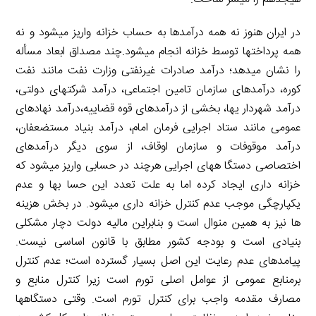
در ایران هنوز نه همه درآمدها به حساب خزانه واریز میشود و نه
همه پرداختها توسط خزانه انجام میشود.چند مصداق ابعاد مسأله
را نشان میدهد؛ درآمد صادرات غیرنفتی وزارت نفت مانند نفت
کوره، درآمدهای سازمان تامین اجتماعی، درآمد شرکتهای دولتی،
درآمد شهردار یها، بخشی از درآمدهای قوه قضاییه،درآمد نهادهای
عمومی مانند ستاد اجرایی فرمان امام، درآمد بنیاد مستضعفان،
درآمد موقوفات و سازمان اوقاف، از سوی دیگر درآمدهای
اختصاصی دستگا ههای اجرایی هرچند در حسابی واریز میشود که
خزانه داری ایجاد کرده اما به علت تعدد این حسا بها و عدم
یکپارچگی موجب عدم کنترل خزانه داری میشود. در بخش هزینه
ها نیز به همین منوال است و بنابراین مالیه دولت دچار مشکلی
بنیادی است و بودجه کشور مطابق با قانون اساسی نیست.
پیامدهای عدم رعایت این اصل بسیار گسترده است؛ عدم کنترل
برمنابع عمومی از عوامل اصلی تورم است زیرا کنترل منابع و
مصارف مقدمه واجب برای کنترل تورم است. وقتی دستگاهها