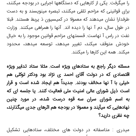
را میگرفت. یکی از کارهایی که دستگاهها اجرایی در بودجه میکنند،
برای قوانینی که مزاحم تلقی میکنند، تبصره مینویسند و به دست
طرفدارا نشان میدهند که معمولا در کمیسیون ذ یربط هستند. قبلا
در طول سال، دم آ نها را دیده اند. آنها را همراهی میکنند. وزارت
نفت در راس آ نهاست. قسمتهای مزاحم قوانین موجود را به خیال
خودش متوقف میکند، تغییر میدهد، توسعه میدهد، محدود
میکند. همه این کارها را میکنند.
مسئله دیگر راجع به ستادهای ویژه است. مثلا ستاد تدابیر ویژه
اقتصادی که در دولت آقای احمد ی نژاد بود ودکتر توکلی هم
خیلی با آ نها مخالف بودند. جدیداً هم ایجاد شده است و قرار
است ذیل شورای عالی امنیت ملی فعالیت کنند. یا جلسه ای که
به اسم شورای سران سه قوه درست شده، در مورد چنین
نهادهایی که میآیند و معمولا در بودجه هم اثرهای جدی میگذارند،
چه نظری دارید؟
میدری : متاسفانه در دولت های مختلف، ستادهایی تشکیل