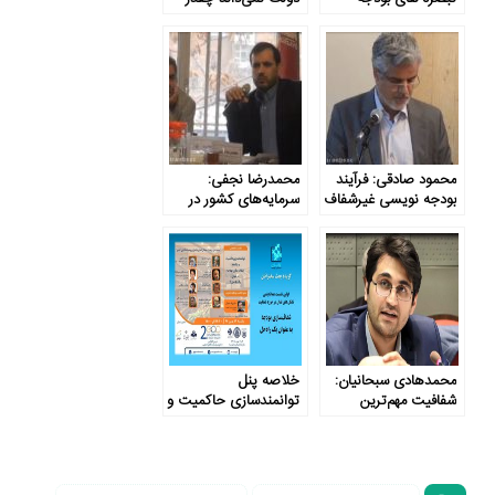
خلاف روح دموکراسی
حقوق و دستمزد
است
می‌دهد
محمود صادقی: فرآیند
محمدرضا نجفی:
بودجه نویسی غیرشفاف
سرمایه‌های کشور در
است
اختیار شرکت‌های
نظارت‌ناپذیر است
محمد‌هادی سبحانیان:
خلاصه پنل
شفافیت مهم‌ترین
توانمندسازی حاکمیت و
راهکار اصلاح بودجه
جامعه : شفاف‌سازی
است
بودجه به عنوان یک
راه‌حل