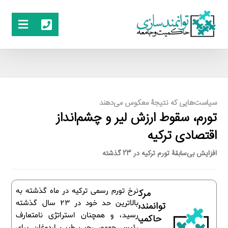
سیاست‌هایی که نتیجۀ معکوس می‌دهند
تورم، سقوط ارزش لیر و چشم‌انداز
اقتصادی ترکیه
افزایش بی‌سابقۀ تورم ترکیه در 23 گذشته
نرخ تورم رسمی ترکیه در ماه گذشته به
مرکز
بالاترین حد خود در 23 سال گذشته
توانمندسازی
رسید، و همچنان استراتژی نامتعارف
حاکمیت و
رئیس جمهور رجب طیب اردوغان برای