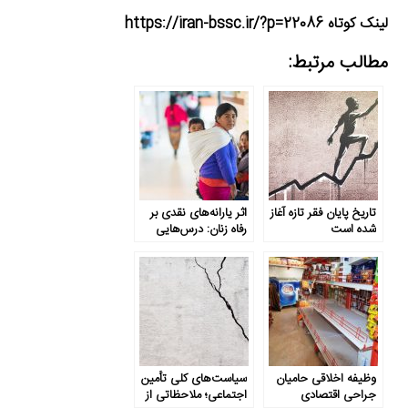
لینک کوتاه https://iran-bssc.ir/?p=22086
مطالب مرتبط:
تاریخ پایان فقر تازه آغاز
اثر یارانه‌های نقدی بر
شده است
رفاه زنان: درس‌هایی
مبتنی بر شواهد از
آمریکای لاتین
وظیفه اخلاقی حامیان
سیاست‌های کلی تأمین
جراحی اقتصادی
اجتماعی؛ ملاحظاتی از