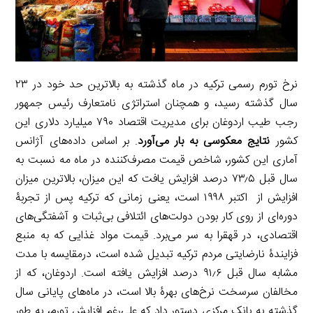
نرخ تورم رسمی ترکیه در ماه گذشته به بالاترین حد خود در ۲۳
سال گذشته رسید، و همچنان استراتژی نامتعارف رئیس جمهور
رجب طیب اردوغان برای مدیریت اقتصاد ۷۹۰ میلیارد دلاری این
کشور
نتایج معکوسی به بار می‌آورد
. بر اساس داده‌های آژانس
آماری این کشور، شاخص قیمت مصرف‌کننده در ماه مه نسبت به
سال قبل ۷۳٫۵ درصد افزایش یافت که این میزان، بالاترین میزان
افزایش از اکتبر ۱۹۹۸ است، یعنی زمانی که ترکیه پس از تجربۀ
دوره‌ای از روی کار بودن دولت‌های ائتلافی بی‌ثبات و آشفتگی‌های
اقتصادی، در قهقرا به سر می‌برد. قیمت مواد غذایی که به منبع
فزایندۀ نارضایتی مردم ترکیه تبدیل شده است، درمقایسه با مدت
مشابه سال قبل ۹۱٫۶ درصد افزایش یافته است. اردوغان، که از
مخالفان سرسخت نرخ‌های بهرۀ بالا است، در ماه‌های پایانی سال
گذشته به بانک مرکزی دستور داد که علی‌رغم افزایش تورم، به طور