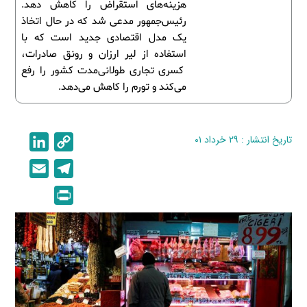
هزینه‌های استقراض را کاهش دهد.
رئیس‌جمهور مدعی شد که در حال اتخاذ
یک مدل اقتصادی جدید است که با
استفاده از لیر ارزان و رونق صادرات،
کسری تجاری طولانی‌مدت کشور را رفع
می‌کند و تورم را کاهش می‌دهد.
تاریخ انتشار : ۲۹ خرداد ۰۱
C
L
i
o
E
T
n
p
m
e
P
k
y
a
l
r
e
L
i
e
i
d
i
l
g
n
I
n
r
t
n
k
a
m