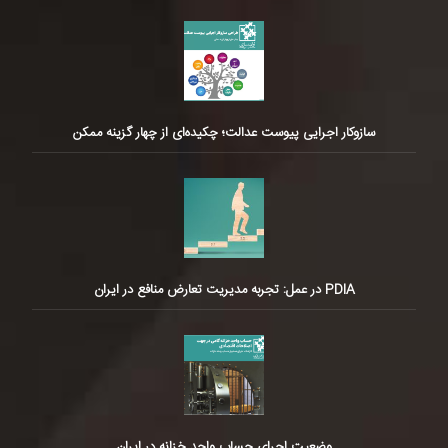
سازوکار اجرایی پیوست عدالت؛ چکیده‌ای از چهار گزینه ممکن
PDIA در عمل: تجربه مدیریت تعارض منافع در ایران
وضعیت اجرای حساب واحد خزانه در ایران