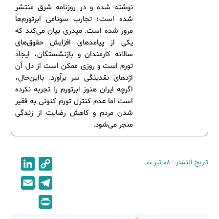
نوشته ‌شده و در روزنامه شرق منتشر
شده است؛ تجارب سونامی ابرتورم‌ها
مرور شده است. میدری بیان می‌کند که
یکی از پیامدهای افزایش حقوق‌های
سالانه کارمندان و بازنشستگان، ایجاد
تورم است و روزی ممکن است از دل آن
اژدهای نقدینگی سر برآورد. بااین‌حال،
اگرچه ایران هنوز ابرتورم را تجربه نکرده
است اما عدم کنترل تورم کنونی به فقیر
شدن مردم و کاهش رضایت از زندگی
منجر می‌شود.
تاریخ انتشار : ۰۸ تیر ۰۰
C
L
i
o
E
T
n
p
m
e
P
k
y
a
l
r
e
L