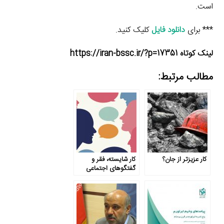
است.
*** برای
دانلود فایل
کلیک کنید.
لینک کوتاه https://iran-bssc.ir/?p=17351
مطالب مرتبط:
کار عزیزتر از جان؟
کار شایسته، فقر و
گفتگوهای اجتماعی