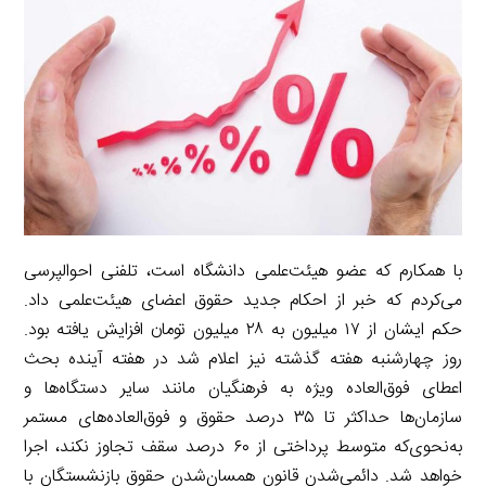
i
e
i
d
i
l
g
n
I
n
r
t
n
k
a
m
با همکارم که عضو هیئت‌علمی دانشگاه است، تلفنی احوالپرسی
می‌کردم که خبر از احکام جدید حقوق اعضای هیئت‌علمی داد.
حکم ایشان از ۱۷ میلیون به ۲۸ میلیون تومان افزایش یافته بود.
روز چهارشنبه هفته گذشته نیز اعلام شد در هفته آینده بحث
اعطای فوق‌العاده ویژه به فرهنگیان مانند سایر دستگاه‌ها و
سازمان‌ها حداکثر تا ۳۵ درصد حقوق و فوق‌العاده‌های مستمر
به‌نحوی‌که متوسط پرداختی از ۶۰ درصد سقف تجاوز نکند، اجرا
خواهد شد. دائمی‌شدن قانون همسان‌شدن حقوق بازنشستگان با