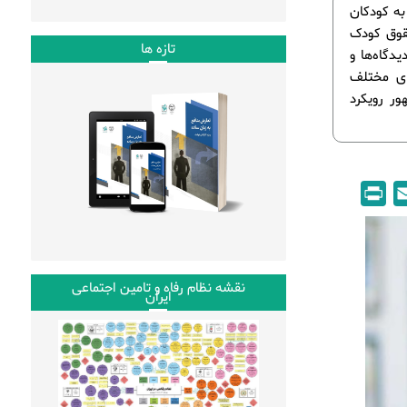
به کودکان
قوق کودک
تازه ها
دگاه‌ها و
ای مختلف
ور رویکرد
P
E
r
m
i
a
n
i
نقشه نظام رفاه و تامین اجتماعی
t
l
ایران