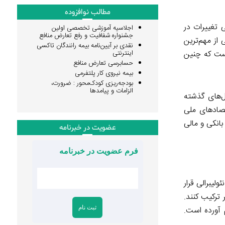
مطالب نوافزوده
 تغییرات در
اجلاسیه آموزشی تخصصی اولین
جشنواره شفافیت و رفع تعارض منافع
از مهم‌ترین
نقدی بر آیین‌نامه بیمه رانندگان تاکسی
یست که چنین
اینترنتی
حسابرسی تعارض منافع
بیمه نیروی کار پلتفرمی
بودجه‌ریزی کودک‌محور : ضرورت،
الزامات و پیامدها
ال‌های گذشته
صادهای ملی
۲۰۰، به دنبال بحران در بخش‌های بانکی و مالی
عضویت در خبرنامه
فرم عضویت در خبرنامه
لیبرالی قرار
ر ترکیب کنند.
م آورده است.