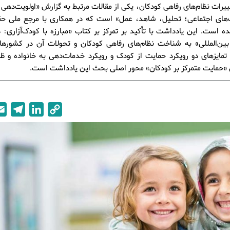
غییرات نظام‌های رفاهی کودکان، یکی از مقالات مرتبط به گزارش «اولویت‌دهی 
‌های اجتماعی؛ تحلیل، شاهد، عمل» است که در همکاری با مرجع ملی ح
 است. این یادداشت با تأکید بر تمرکز بر کتاب «مبارزه با کودک‌آزاری: دی
بین‌المللی» به شناخت نظام‌های رفاهی کودکان و تحولات آن در کشوره
. تمایزهای دو رویکرد حمایت از کودک و رویکرد خدمات‌دهی به خانواده و ظه
 «حمایت متمرکز بر کودکان» محور اصلی بحث این یادداشت است.
T
L
C
e
i
o
l
n
p
e
k
y
g
e
L
r
d
i
a
I
n
m
n
k