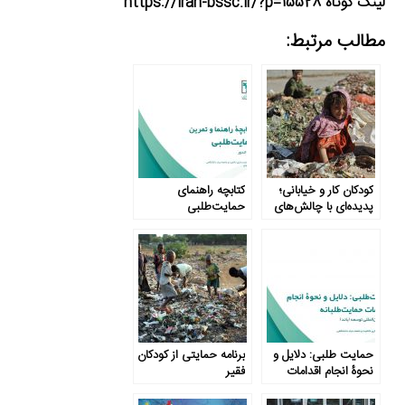
لینک کوتاه https://iran-bssc.ir/?p=15528
مطالب مرتبط:
کودکان کار و خیابانی؛
کتابچه راهنمای
پدیده‌ای ‌با ‌چالش‌های
حمایت‌طلبی
فراو‌ان‌، مردم ترحم
نکنند
حمایت طلبی: دلایل و
برنامه حمایتی از کودکان
نحوۀ انجام اقدامات
فقیر
حمایت طلبانه