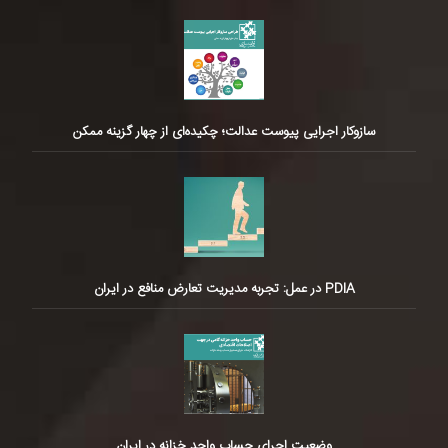
سازوکار اجرایی پیوست عدالت؛ چکیده‌ای از چهار گزینه ممکن
PDIA در عمل: تجربه مدیریت تعارض منافع در ایران
وضعیت اجرای حساب واحد خزانه در ایران