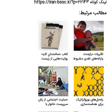
لینک کوتاه https://iran-bssc.ir/?p=22143
مطالب مرتبط:
تاثیرات درازمدت
کتاب «سالمندانِ کار»؛
یارانه‌های نقدی مشروط
روایت‌هایی از زیست
(CCT)
شغلی سالمندان
تهیدست
راه‌حل‌های بوروکراتیک
حمایت اجتماعی از زنان
برای هدفمندسازی
سرپرست خانوار با
کمک‌های اجتماعی
تلفیق رویکرد