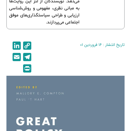
می‌دهد. نویسندگان از لنز این روایت‌ها
به مبانی نظری، مفهومی و روش‌شناسی
ارزیابی و طراحی سیاستگذاری‌های موفق
اجتماعی می‌پردازند.
تاریخ انتشار : ۱۶ فروردین ۰۱
C
L
i
o
E
T
n
p
m
e
P
k
y
a
l
r
e
L
i
e
i
d
i
l
g
n
I
n
r
t
n
k
a
m