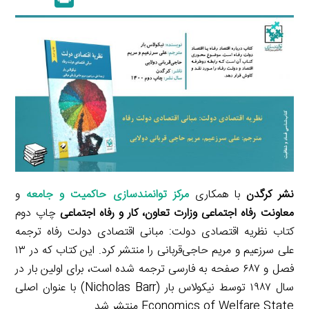
k
y
a
l
r
e
L
i
e
i
d
i
l
g
n
I
n
r
t
n
k
a
m
نشر کرگدن
با همکاری
مرکز توانمندسازی حاکمیت و جامعه
و
معاونت رفاه اجتماعی وزارت تعاون، کار و رفاه اجتماعی
چاپ دوم
کتاب نظریه اقتصادی دولت: مبانی اقتصادی دولت رفاه ترجمه
علی سرزعیم و مریم حاجی‌قربانی را منتشر کرد. این کتاب که در ۱۳
فصل و ۶۸۷ صفحه به فارسی ترجمه شده است، برای اولین بار در
سال ۱۹۸۷ توسط نیکولاس بار (Nicholas Barr) با عنوان اصلی
Economics of Welfare State منتشر شد.