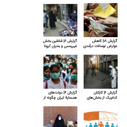
گزارش ۱۸| کاهش
گزارش ۸| شاغلین بخش
عوارض نوسانات درآمدی
غیررسمی و بحران کرونا
برای فقرا با اعطای
در ایران و جهان
اعتبارات خرد
گزارش ۶| کارکنان
گزارش ۴| دولت‌های
کدام‌یک از بخش‌های
همسایۀ ایران چگونه از
اقتصادی بیش از همه از
نیروی‌کار و گروه‌های
همه‌گیری جهانی کرونا
آسیب‌پذیر در برابر
متأثر شده‌اند؟
بحران کرونا حمایت
می‌کنند؟