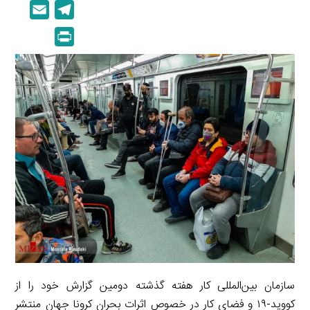
i
o
E
T
n
p
m
e
P
k
y
a
l
r
e
L
i
e
i
d
i
l
g
n
I
n
r
t
n
k
a
m
سازمان بین‌المللی کار هفته گذشته دومین گزارش خود را از
کووید-۱۹ و فضای کار در خصوص اثرات بحران کرونا جهان منتشر