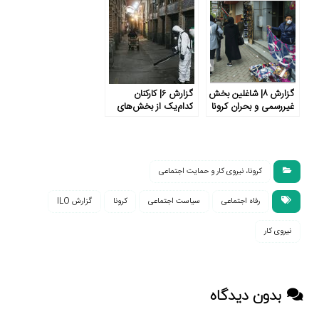
حوزه آسیب‌های
هزار میلیارد تومانی
اجتماعی
برای ۴۹ میلیون نفر
گزارش ۸| شاغلین بخش
گزارش ۶| کارکنان
غیررسمی و بحران کرونا
کدام‌یک از بخش‌های
در ایران و جهان
اقتصادی بیش از همه از
همه‌گیری جهانی کرونا
متأثر شده‌اند؟
کرونا، نیروی کار و حمایت اجتماعی
رفاه اجتماعی
سیاست اجتماعی
کرونا
گزارش ILO
نیروی کار
بدون دیدگاه