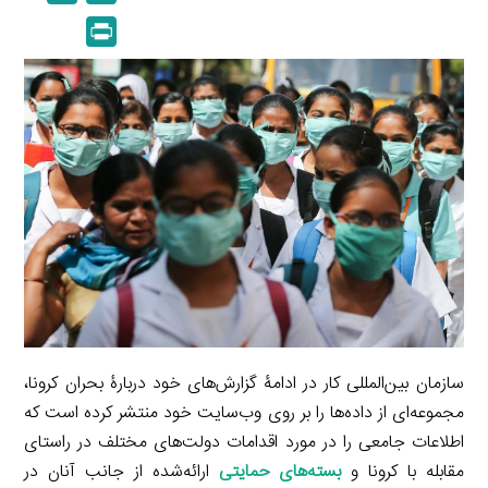
n
p
m
e
P
k
y
a
l
r
e
L
i
e
i
d
i
l
g
n
I
n
r
t
n
k
a
m
سازمان بین‌المللی کار در ادامۀ گزارش‌های خود دربارۀ بحران کرونا،
مجموعه‌ای از داده‌ها را بر روی وب‌سایت خود منتشر کرده است که
اطلاعات جامعی را در مورد اقدامات دولت‌های مختلف در راستای
مقابله با کرونا و
بسته‌های حمایتی
ارائه‌شده از جانب آنان در