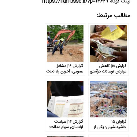
لینک کوتاه https://iran-bssc.ir/?p=14627
مطالب مرتبط:
گزارش ۱۸| کاهش
گزارش ۱۶| مشاغل
عوارض نوسانات درآمدی
عمومی، آخرین راه نجات
برای فقرا با اعطای
از بیکاری گسترده
اعتبارات خرد
گزارش ۱۵|
گزارش ۱۴| سیاست
حاشیه‌نشینی: یکی از
آزادسازی سهام عدالت:
پنج اولویت اصلی در
امکان تبدیل دارایی ۸۶۰