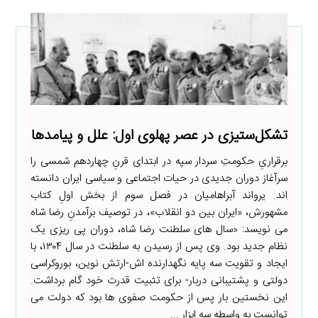
تشکل‌ستیزی در عصر پهلوی اول: علل و پیامدها
برقراریِ حکومتِ سردار سپه در ابتدای قرنِ چهاردهم شمسی را
سرآغاز دوران جدیدی در حیات اجتماعی و سیاسی ایران دانسته
اند. یرواند آبراهامیان در فصل سوم از بخش اولِ کتاب
مشهورش، «ایران بین دو انقلاب»، در توصیف برآمدنِ رضا شاه
می نویسد: «سال های سلطنت رضا شاه، دوران پی ریزی یک
نظام جدید بود. وی پس از رسیدن به سلطنت در سال ۱۳۰۴، با
ایجاد و تقویت سه پایه نگهدارنده اش-ارتش نوین، بوروکراسی
دولتی و پشتیبانی دربار- برای تثبیت قدرت خود گام برداشت.
این نخستین بار پس از حکومت صفوی ها بود که دولت می
توانست به واسطه سه ابزار ...