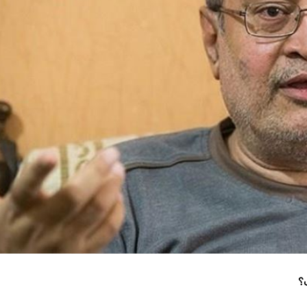
m
n
k
؟