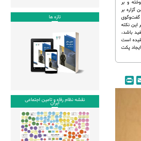
خته و بر
 گزاره بر
تازه ها
 گفت‌وگوی
 این نکته
فید باشد،
عقیده است
ایجاد پکت
P
E
r
m
i
a
نقشه نظام رفاه و تامین اجتماعی
ایران
n
i
t
l