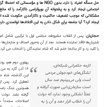
حل مسأله اعتیاد را دارد، بدون
NGO
ها و مؤسساتی که احتمالا گرا
اجتماعی ایجاد کرد و به پشتوانه آن بوروکراسی ناکارآمد را که م
مشکلاتی که موجب تضعیف حاکمیت و ناکارآمدی حکومت شده است م
ایجاد کرد؟ آیا جامعه برای شکل دادن به این ائتلاف‌ها توانمندی دارد
حجاریان:
پس از انقلاب مشروطه، مجلس اول با ترکیبی شامل اعیا
شتربان‌ها فاقد نماینده هستند. بعد از آن به‌مرور اصناف و سازمان‌ها
را کلید زد و کار بدانجا ختم شد که شاه، نمایندگان را انتخاب می کرد!
پهلوی دوم هم، روند
لازمه حکمرانی شبکه‌ای،
۱۶ آذر، گارد به 
تشکّل‌های خودجوش مردمی
این گذشته، شاه ح
است ولی می‌بینیم صد سال
تعطیل کرد. پس از 
است سازمان‌زدایی صورت گرفته و
همچنین جنگ باعث ش
عملاً تشکلی وجود ندارد که دولت
گرفته نشد. دولت س
اصلاحات مجدداً س
آن را خطاب قرار دهد و آن را به