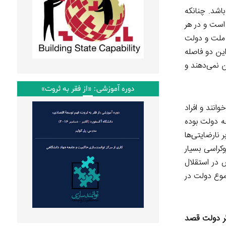
باشد. چنانکه
است و در هر
 ملت و دولت
ین دو فاصله
 نمی‌دهند و
دوره آموزشی: «از فقر به ثروت»
انند و افراد
جه دولت بوده
نارضایتی‌ها
وکراسی بسیار
 در استقلال
جموع دولت در
گر دولت قصد