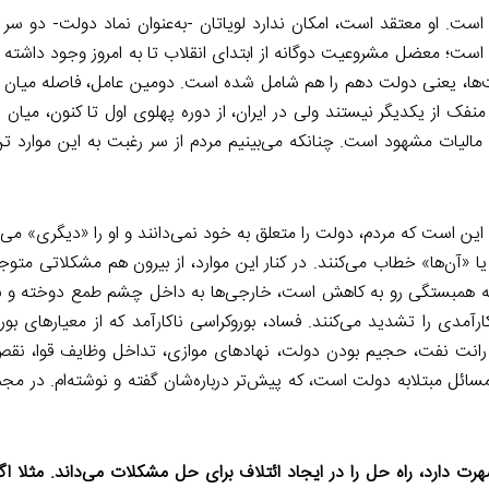
ست. او معتقد است، امکان ندارد لویاتان -به‌عنوان نماد دولت- دو سر 
است؛ معضل مشروعیت دوگانه از ابتدای انقلاب تا به امروز وجود داشته 
ولت‌ها، یعنی دولت دهم را هم شامل شده است. دومین عامل، فاصله میان
 از یکدیگر نیستند ولی در ایران، از دوره پهلوی اول تا کنون، میان ا
لیات مشهود است. چنانکه می‌بینیم مردم از سر رغبت به این موارد تن
ن است که مردم، دولت را متعلق به خود نمی‌دانند و او را «دیگری» می‌خو
ا «آن‌ها» خطاب می‌کنند. در کنار این موارد، از بیرون هم مشکلاتی متو
 همبستگی رو به کاهش است، خارجی‌ها به داخل چشم طمع دوخته و بر 
رآمدی را تشدید می‌کنند. فساد، بوروکراسی ناکارآمد که از معیارهای بور
رانت نفت، حجیم بودن دولت، نهادهای موازی، تداخل وظایف قوا، نقص
سائل مبتلابه دولت است، که پیش‌تر درباره‌شان گفته و نوشته‌ام. در م
ت دارد، راه حل را در ایجاد ائتلاف برای حل مشکلات می‌داند. مثلا ا