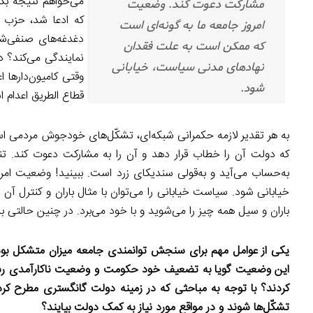
می‌خواهم نتیجه بگی
مشارکت دعوت کند. وضعیت
که ادعا شد، حزب 
امروز جامعه ما به گونه‌ای است
دغدغه‌های صنفی‌ش
که ممکن است به علت فقدان
نمایندگی می‌کند؟ د
نهادهای مدنی سیاست، خیابانی
وقتی کامیون‌دارها ا
شود.
قطاع الطریق اعدا
به هر تقدیر لازمه حکمرانی شبکه‌ای، تشکّل‌های خودجوش مردمی ا
که دولت آن را خطاب قرار دهد و آن را به مشارکت دعوت کند. تنه
به‌حساب می‌آید و به‌قولی سندیکای زرد است. ببینید! وضعیت ام
خیابانی شود. سیاست خیابانی را می‌توان با مثال باران و کنترل آ
باران و سیل همه چیز را می‌شوید و با خود می‌برد. در چنین حالتی ب
یکی از عوامل مهم برای سنجش توانمندی جامعه میزان متشکل بودن
این وضعیت گویا به تضعیف خود حکومت و وضعیت ناکارآمدی رسید
کردند؟ با توجه به مباحثی که در زمینه دولت گانگستری مطرح کرده
تشکّل‌ها شوند و در مواقع مورد نیاز به کمک دولت بیایند؟