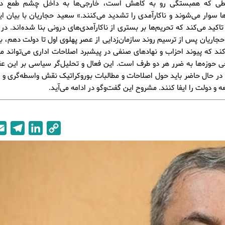
طی که همبستگی رو به کاهش است، خارجی‌ها به داخل چشم طمع دو
ها سوار می‌شوند و ناکارآمدی را تشدید می‌کنند.» سعید حجاریان با بیان این
تاکید می‌کند که تحریم‌ها بر بستری از ناکارآمدی‌های درونی بنا شده‌اند. در
جاریان پس از ترسیم روند سازمان‌زدایی از عصر پهلوی اول تا دولت دهم، بر
کند که پیوند احزاب و نهادهای صنفی در پیشبرد اصلاحات اداری می‌تواند م
خی حوزه‌ها به ضرر هر دو طرف است. این فعال و تحلیل‌گر سیاسی بر این 
در حال حاضر باید حول اصلاحات و مطالبات بوروکراتیک نقش واسطه‌گری و 
ه و دولت را ایفا کنند. مشروح این گفت‌وگو در ادامه می‌آید.
T
L
C
e
i
o
l
n
p
e
k
y
g
e
L
r
d
i
a
I
n