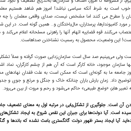
رم، از مشروطه تا امروز، اصناف و سازمان‌ها به‌تدریج تضعیف و نابود شد
خوب است به شرط آنکه سیاسی نباشد! امروز هم شاهد هستیم معلم
ان را مطرح می کنند اما مشخص نیست، صدای واقعی معلمان را چه فر
ر مورد کامیوندارها، پرستاران، مال‌باختگان و… همین گونه است. در این 
عتصاب می‌کنند قوه قضاییه اتهام آنها را راهزنی مسلحانه اعلام می‌کند و 
م است! این وضعیت، محصول به رسمیت نشناختن صداهاست.
ست ولی می‌بینیم صد سال است سازمان‌زدایی صورت گرفته و عملاً تشکلی
ا سازمان موجود، خانه کارگر است که آن هم از چشم کارگران، نماد اشر
روز جامعه ما به گونه‌ای است که ممکن است به علت فقدان نهادهای 
ن توضیح داد. زمان بارش باران چنانکه خاک و جنگل و مرتع و جوی و جدو
ه تعبیر هابز، «وضع طبیعی» حاکم می‌شود و رحم و مروت از بین می‌رود.
 آن است. جلوگیری از تشکل‌یابی در مرتبه اول به معنای تضعیف جام
ه است. آیا دولت‌ها برای جبران این نقص شروع به ایجاد تشکل‌های
‌اید آیا ایجاد بستر ظهور دولت گانگستری باعث نشده که باندها و گنگ