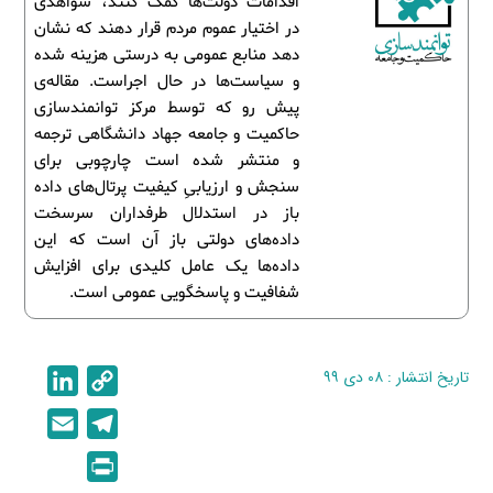
اقدامات دولت‌ها کمک کنند، شواهدی
در اختیار عموم مردم قرار دهند که نشان
دهد منابع عمومی به درستی هزینه شده
و سیاست‌ها در حال اجراست. مقاله‌ی
پیش رو که توسط مرکز توانمندسازی
حاکمیت و جامعه جهاد دانشگاهی ترجمه
و منتشر شده است چارچوبی برای
سنجش و ارزیابیِ کیفیت پرتال‌های داده
باز در استدلال طرفداران سرسخت
داده‌های دولتی باز آن است که این
داده‌ها یک عامل کلیدی برای افزایش
شفافیت و پاسخگویی عمومی است.
تاریخ انتشار : ۰۸ دی ۹۹
C
L
i
o
E
T
n
p
m
e
P
k
y
a
l