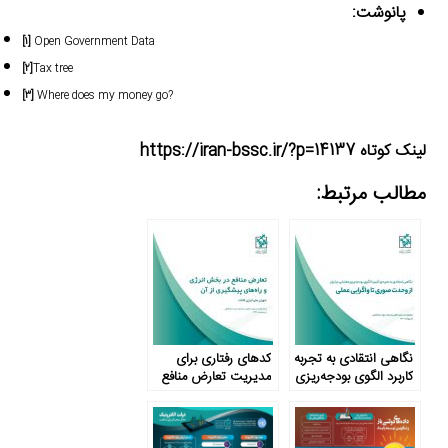
پانوشت:
[۱]
Open Government Data
[۲]
Tax tree
[۳]
Where does my money go?
لینک کوتاه https://iran-bssc.ir/?p=14137
مطالب مرتبط:
نگاهی انتقادی به تجربه
کدهای رفتاری برای
کاربرد الگوی بودجه‌ریزی
مدیریت تعارض منافع
عملیاتی در ایران