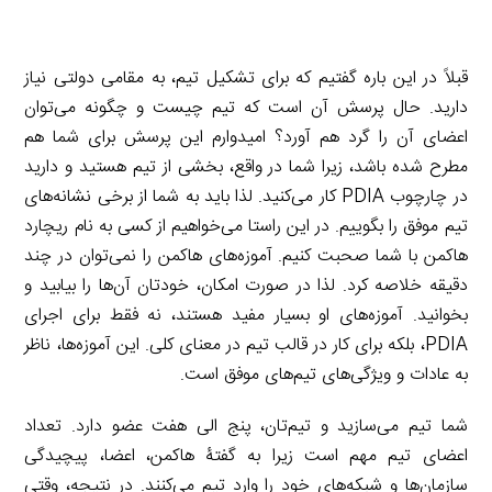
a
l
r
e
L
i
e
i
d
i
l
g
n
قبلاً در این باره گفتیم که برای تشکیل تیم، به مقامی دولتی نیاز
I
n
r
t
دارید. حال پرسش آن است که تیم چیست و چگونه می‌توان
n
k
a
اعضای آن را گرد هم آورد؟ امیدوارم این پرسش برای شما هم
m
مطرح شده باشد، زیرا شما در واقع، بخشی از تیم هستید و دارید
در چارچوب PDIA کار می‌کنید. لذا باید به شما از برخی نشانه‌های
تیم موفق را بگوییم. در این راستا می‌خواهیم از کسی به نام ریچارد
هاکمن با شما صحبت کنیم. آموزه‌های هاکمن را نمی‌توان در چند
دقیقه خلاصه کرد. لذا در صورت امکان، خودتان آن‌ها را بیابید و
بخوانید. آموزه‌های او بسیار مفید هستند، نه فقط برای اجرای
PDIA، بلکه برای کار در قالب تیم در معنای کلی. این آموزه‌ها، ناظر
به عادات و ویژگی‌های تیم‌های موفق است.
شما تیم می‌سازید و تیم‌تان، پنج الی هفت عضو دارد. تعداد
اعضای تیم مهم است زیرا به گفتۀ هاکمن، اعضا، پیچیدگی
سازمان‌ها و شبکه‌های خود را وارد تیم می‌کنند. در نتیجه، وقتی