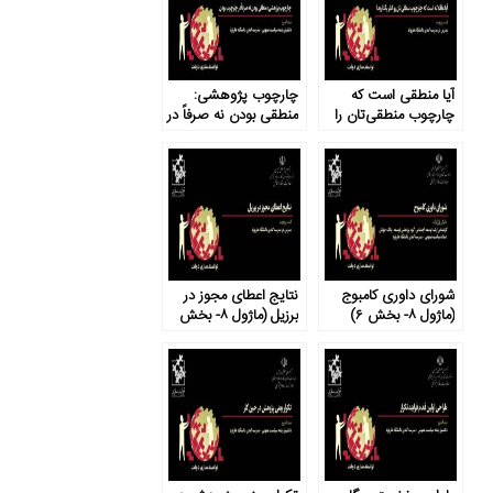
آیا منطقی است که
چارچوب پژوهشی:
چارچوب منطقی‌تان را
منطقی بودن نه صرفاً در
کنار بگذارید؟ (ماژول ۹-
چارچوب بودن (ماژول ۹-
بخش ۳)
بخش ۲)
شورای داوری کامبوج
نتایج اعطای مجوز در
(ماژول ۸- بخش ۶)
برزیل (ماژول ۸- بخش
۵)