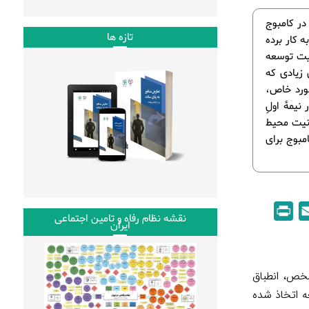
ئله محور (PDIA)، مورد خاصی در کامبوج
تازه ها
رد خاص، به طور مشخص، انطباق تکرارشونده مسئله محور (PDIA) به کار برده
بیت توسعه
 زیادی که
مورد خاص،
نیمۀ اولِ
امنیت محیط
مبوج برای
P
E
نقشه نظام رفاه و تامین اجتماعی
ایران
r
m
i
a
n
i
خص، انطباق
t
l
توسعه اتخاذ شده