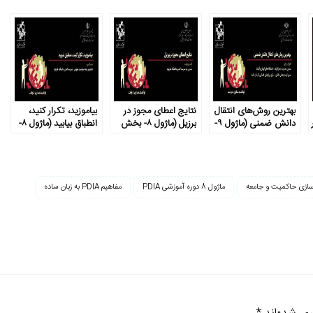
بهترین روش‌های انتقال
نتایج اعطای مجوز در
بیاموزید، تکرار کنید،
دانش ضمنی (ماژول ۹-
برزیل (ماژول ۸- بخش
انطباق بیابید (ماژول ۸-
ودن (ماژول ۹-
بخش ۱)
۵)
بخش ۱)
سازی حاکمیت و جامعه
ماژول 8 دوره آموزشی PDIA
مفاهیم PDIA به زبان ساده