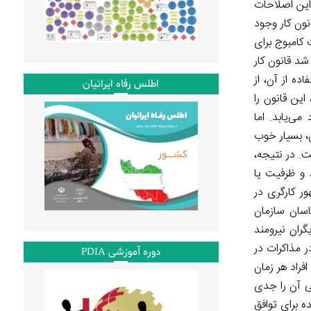
 این اصلاحات
 کارگران صنایع نساجی. در نیمۀ اولِ دهۀ ۱۹۹۰، در کامبوج، قانون کار وجود
 کامبوج برای
د قانون کار
ده از آن، از
اطلس رفاه ایرانیان
این قانون را
می‌یابد. اما
ن، بسیار خوب
ت. در نتیجه،
د و ظرفیت یا
ر کارگری در
اسان سازمان
گران نیرومند
 مذاکرات در
دوره آموزشی PDIA
فراد هر زمان
سی آن را جدی
ه برای توافق