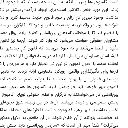
است. کامبوجی‌ها پس از آنکه به این نتیجه رسیدند که با وجود کار
نداشت. وجود نیروی کارِ ارزان و نبودِ قانون امنیت محیط کاری و 
شرکت‌ها بود. در واکنش به وضعیت خاص و دردناک کارگران، در سطح 
را تنظیم کند تا با موافقت‌نامه‌های بین‌المللی انطباق یابد. روال 
مشاوران حقوقی خواسته می‌شود که وارد کار شوند. آن‌ها نیز قانون کا
تأیید و امضا می‌کنند و به خود می‌بالند که قانون کارِ جدیدی دار
کارشناسان «سازمان بین‌المللی کار» که در زمینۀ قوانین کار تخصّص د
نوشته شده، با اصول تدوین قوانین کار انطباق دارد و هر موردی را ک
آن‌ها برای تأثیرگذاری واقعی، رویکرد متفاوتی ارائه کردند. به کامبو
توانمندی قانونی‌تان را بهبود ببخشید تا بتوانید تمام مشکلات اح
کامبوج بروز خواهد کرد حل‌وفصل کنید. کامبوجی‌ها هم بدون دس
بین‌المللی کار می‌خواستند به کارگران و نظام حقوقیِ نوپای کامبوج 
بخش خصوصی و دولت بربیایند. آن‌ها در این زمینه، هیچ تجربه‌ای
اختیار نداشتند. تنها راهی که وجود داشت تا طرف‌های مختلف متقاعد ب
که خواستند، بتوانند از آن خارج شوند. در آن مقطع، به دلایل مذکور،
می‌گرفت؟ نکتۀ مهم آن است که «سازمان بین‌المللی کار»، نقش رهبر