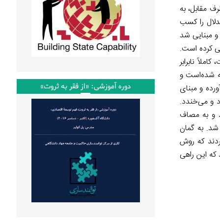
رف مقابل، به
تدلال را کسب
 و مبنایی شد
 اختلاف رسیدگی کرده است.
ملاً نابرابر
ه شده‌است و
دوره آموزشی: «از فقر به ثروت»
ورده و مبنای
د و می‌خندد.
ند و به مصاف
 شد. به گمان
ردند که روش
 که این راهی