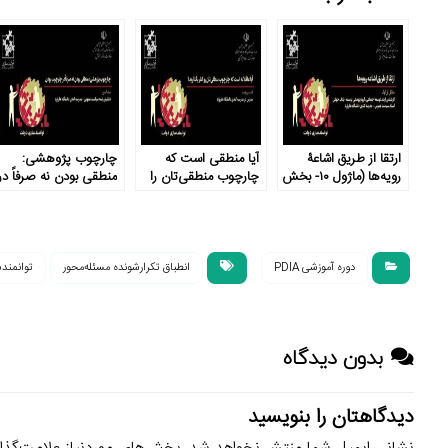
ارتقا از طریق اشاعۀ
آیا منطقی است که
چارچوب پژوهشی:
رویه‌ها (ماژول ۱۰- بخش
چارچوب منطقی‌تان را
منطقی بودن نه صرفاً در
۱)
کنار بگذارید؟ (ماژول ۹-
چارچوب ب
بخش ۳)
بخش ۲)
دوره آموزشی PDIA
انطباق تکرارشونده مسئله‌محور
توانمند
بدون دیدگاه
دیدگاهتان را بنویسید