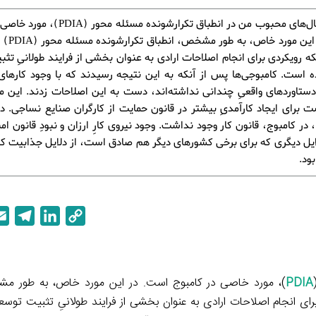
یکی از مثال‌های محبوب من در انطباق تکرارشونده مس
است. در این مو
ه رویکردی برای انجام اصلاحات ارادی به عنوان بخشی از فرایند طولانیِ تث
 است. کامبوجی‌ها پس از آنکه به این نتیجه رسیدند که با وجود کارهای
 دستاوردهای واقعیِ چندانی نداشته‌اند، دست به این اصلاحات زدند. این 
 برای ایجاد کارآمدیِ بیشتر در قانون حمایت از کارگران صنایع نساجی. در 
دهۀ 1990، در کامبوج، قانون کار وجود نداشت. وجود نیروی کارِ ارزان و نبودِ قانون 
ایل دیگری که برای برخی کشورهای دیگر هم صادق است، از دلایل جذابیت کا
ود.
T
L
C
e
i
o
l
n
p
e
k
y
PDIA
)، مورد خاصی در کامبوج است. در این مورد خاص، به طور مش
g
e
L
 نشده، بلکه رویکردی برای انجام اصلاحات ارادی به عنوان بخشی از فرایند طولانیِ تثبیت 
r
d
i