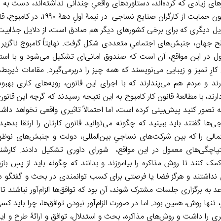
های زیادی که کرده‌اند، دستاوردهای واقعیِ چندانی نداشته‌اند، دست به
a
I
n
زدند. این مورد خاص، تلاشی است برای ایجاد کارآمدیِ بیشتر در قانون حمایت از
m
n
k
دلایل دیگری که برای برخی کشورهای دیگر هم صادق است، از دلایل جذابیت
جهان، جنبش‌های اجتماعیِ متعددی شکل گرفت. نهایتاً کامبوج ناگزیر ش
معمول در این مواقع، آن است که صندوق امانی‌ای تشکیل می‌شود و با استفا
رِ تمیز و زیبایی می‌نویسند که همه چیز را دربرمی‌گیرد. مقامات ذیربط، 
ند و مردم هم می‌پندارند که با اجرای این قانون، رویه‌های کاری بهبود 
ارند، با مطالعۀ قانون کار کامبوج به این نتیجه رسیدند که گرچه این قانو
ه تصور کنید پیش‌بینی کرده است، اما احتمالاً تاثیری واقعی نخواهد داش
جی‌ها گفتند باید ببینید که چگونه می‌توانید قانون کارتان را ارتقا بدهی
تمالی را که بین شرکت‌های نساجیِ بین‌المللی، دولت و جنبش‌های نوظهو
تپاچگی‌های معمول در این مواقع، شورای داوری تشکیل دادند. کارشن
کمک کنند تا روش مذاکره را بیاموزند و بدانند که چگونه باید از پسِ بازی
 نداشتند و هرگز فضا یا فرصتی برای کسب توانمندی در بحث و گفتگو در
ه برگزاری جلسات مشترک شوند، آن بود که توافق‌ها الزام‌آور نباشند تا ا
 تنها روش، همین بود. اما در صورت الزام‌آور نبودن توافق‌ها، چرا باید ک
ی را داشت و روش‌های مذاکره، بحث و استدلال، توافق و ارائۀ طرح و اید