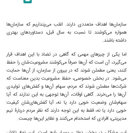
k
y
a
l
r
e
L
i
e
i
d
i
l
g
n
سازمان‌ها اهداف متعددی دارند. اغلب می‌پنداریم که سازمان‌ها
I
n
r
t
همواره می‌کوشند تا نسبت به سال قبل، دستاوردهای بهتری
n
k
a
داشته باشند.
m
اما یکی از چیزهای مهمی که گاهی در تضاد با این اهداف قرار
می‌گیرد، آن است که آن‌ها صرفاً می‌کوشند مشروعیت‌شان را حفظ
کنند، یعنی مطمئن شوند که در بیرون از سازمان، از آن‌ها حمایت
می‌شود. در بخش خصوصی، حفظ مشروعیت بدین معناست که
شرکت‌ها مطمئن شوند که مردم، سهام آن‌ها و کفش‌های تولیدی
آن‌ها را می‌خرند. گاهی اوقات، آن‌ها توجهی به این ندارند که آیا
سهام‌شان وضعیت خوبی دارد یا نه، آیا کفش‌های‌شان کیفیت
خوبی دارد یا نه، فقط به این توجه دارند که نظر مردم دربارۀ تیم
مدیریتی، افرادی که استخدام می‌کنند و نظایر این‌ها چیست.
این مشکل، در بخش دولتی، بسیار رایج است. این نوع تلاش