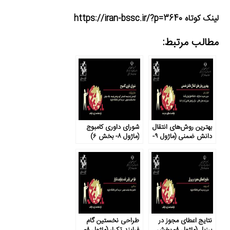
لینک کوتاه https://iran-bssc.ir/?p=3640
مطالب مرتبط:
بهترین روش‌های انتقال
شورای داوری کامبوج
دانش ضمنی (ماژول ۹-
(ماژول ۸- بخش ۶)
بخش ۱)
نتایج اعطای مجوز در
طراحی نخستین گام