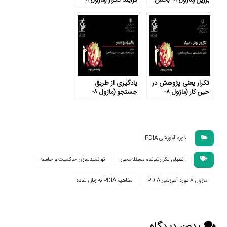
برزیل (ماژول ۸- بخش
فرایند تکرار (ماژول ۸-
۵)
بخش ۴)
تکرار یعنی پژوهش در
یادگیری از طریق
حین کار (ماژول ۸-
جستجو (ماژول ۸-
بخش ۳)
بخش ۲)
دوره آموزشی PDIA
انطباق تکرارشونده مسئله‌محور
توانمندسازی حاکمیت و جامعه
ماژول 8 دوره آموزشی PDIA
مفاهیم PDIA به زبان ساده
بدون دیدگاه