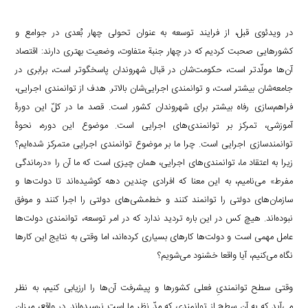
i
e
i
d
i
l
g
n
در ویدئوی قبل، از فرایند توسعه به عنوان تحولی چهار بُعدی در جوامع و
I
n
r
t
کشورهایی صحبت کردیم که در چهار جنبة متفاوت، وضعیت بهتری دارند: اقتصاد
n
k
a
آن‌ها مولّدتر است، حکومت‌شان در قبال شهروندان پاسخگوتر است، برابری در
m
جامعه‌شان بیشتر است، و توانمندی اجرایی‌شان بالاتر. هدف از توانمندی اجرایی،
فراهم‌سازی رفاه بیشتر برای شهروندان کشور است. قصد ما در کلّ این دورۀ
آموزشی، تمرکز بر توانمندی‌های اجرایی است. موضوع این دوره، نحوۀ
توانمندسازی اجرایی است. چرا ما بر موضوع توانمندی اجرایی متمرکز شده‌ایم؟
زیرا به اعتقاد ما، توانمندی‌های اجرایی، همان چیزی است که ما آن را «درماندگی
مفرط» می‌نامیم، به این معنا که افرادی چندین دهه کوشیده‌اند تا دولت‌ها و
سازمان‌های دولتی را توانمند کنند و خط‌مشی‌های دولتی را اجرا کنند و موفق
نبوده‌اند. هیچ کس در این باره تردید ندارد که در امر توسعه، توانمندی دولت‌ها
عامل مهمی است و دولت‌ها کارهای بسیاری کرده‌اند، اما وقتی به نتایج این کارها
نگاه می‌کنیم، آیا واقعا خشنود می‌شویم؟
وقتی سطح توانمندیِ فعلی کشورها و پیشرفت آن‌ها را ارزیابی کنیم، به نظر
می‌آید که به آن سطح از توانمندی که مدّ نظر ما است نرسیده‌اند. در واقع، میزان