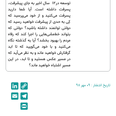
توسعه در12 سال اخیر به جای پیشرفت،
پسرفت داشته است. آیا شما دارید
پسرفت می‌کنید و از خود می‌پرسید که
کِی به حدی از پیشرفت خواهید رسید که
دولتی توانمند داشته باشید؟ دولتی که
بتواند خط‌مشی‌هایی را اجرا کند که رفاه
مردم را بهبود بخشد؟ آیا به گذشته نگاه
می‌کنید و با خود می‌گویید که تا ابد
گرفتارش خواهید ماند و به نظر می‌آید که
در مسیر عکس هستید و تا ابد، در این
مسیرِ اشتباه خواهید ماند؟
تاریخ انتشار : ۰۹ مهر ۹۸
C
L
i
o
E
T
n
p
m
e
P
k
y
a
l
r
e
L