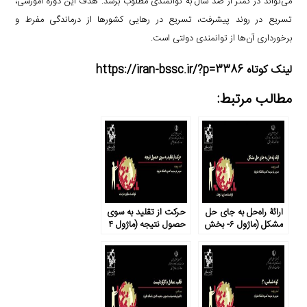
می‌تواند در کمتر از صد سال به توانمندی مطلوب برسد. هدف این دورۀ آموزشی،
تسریع در روند پیشرفت، تسریع در رهایی کشورها از درماندگی مفرط و
برخورداری آن‌ها از توانمندی دولتی است.
لینک کوتاه https://iran-bssc.ir/?p=3386
مطالب مرتبط:
ارائۀ راه‌حل به جای حل
حرکت از تقلید به سوی
مشکل (ماژول ۶- بخش
حصول نتیجه (ماژول ۴
۱)
– بخش ۵)