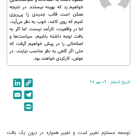
خواهیم زد که بهینه نیستند. در نتیجه
ممکن است قالب جدیدی را پی‌ریزی
کنیم که روی کاغذ، خوب به نظر می‌آید،
اما در واقعیت، کارآمد نیست. اما اگر به
بافت توجه داشته باشیم، سیاست‌ها و
اصلاحاتی را در پیش خواهیم گرفت که
حتی اگر گاهی به نظر مناسب نیایند، در
عوض، کارکردی خواهند بود.
تاریخ انتشار : ۰۹ مهر ۹۸
C
L
i
o
E
T
n
p
m
e
P
k
y
a
l
r
e
L
i
e
i
d
i
l
g
n
توسعه مستلزم تغییر است و تغییر همواره در درون یک بافت
I
n