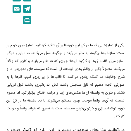
i
o
E
T
n
p
m
e
P
k
y
a
l
r
e
L
i
e
i
d
i
l
g
n
یکی از تمایزهایی که ما در کل این دوره‌ها بر آن تاکید کرده‌ایم، تمایز میان دو چیز
I
n
r
t
است: سازمان‌ها چگونه به نظر می‌آیند و چگونه عمل می‌کنند، به عبارتی دیگر،
n
k
a
تمایز میان قالب آن‌ها و کارکرد آن‌ها: چیزی که به نظر می‌آیند و کاری که واقعاً
m
می‌کنند. معمولاً یکی از چالش‌های توسعه، آن است که سیستم‌های مدیریتی ما و
شرح وظایف ما، کمک زیادی می‌کنند تا قالب‌ها را پی‌ریزی کنیم، کارها را به
صورتی انجام دهیم که قابل سنجش باشند، قابل اندازه‌گیری باشند، قابل ارزیابی
باشند و بتوان به واسطۀ آن‌ها عکس‌های زیبا و مراسم افتتاح برگزار کرد. اما معلوم
نیست که آن‌ها واقعاً موجب بهبود عملکرد می‌شوند یا نه. دغدغۀ ما در کلّ این
دوره، توانمندسازی و کارکردی‌کردن سیستم است به نحوی که بتواند واقعاً و درست
کار کند.
می‌توانیم مثال‌های متعددی بزنیم در این باره که تمرکز صِرف و