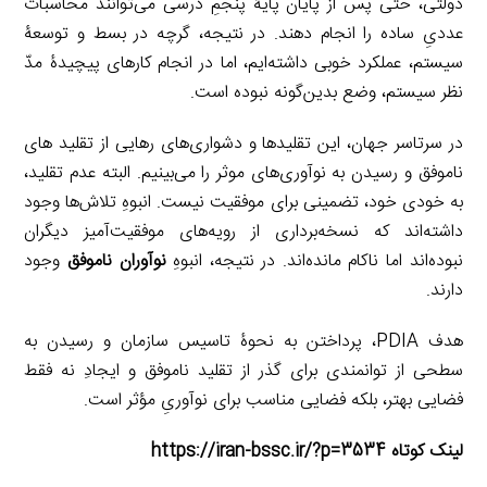
دولتی، حتی پس از پایان پایۀ پنجمِ درسی می‌توانند محاسبات
عددیِ ساده را انجام دهند. در نتیجه، گرچه در بسط و توسعۀ
سیستم، عملکرد خوبی داشته‌ایم، اما در انجام کارهای پیچیدۀ مدّ
نظر سیستم، وضع بدین‌گونه نبوده است.
در سرتاسر جهان، این تقلیدها و دشواری‌های رهایی از تقلید های
ناموفق و رسیدن به نوآوری‌های موثر را می‌بینیم. البته عدم تقلید،
به خودی خود، تضمینی برای موفقیت نیست. انبوهِ تلاش‌ها وجود
داشته‌اند که نسخه‌برداری از رویه‌های موفقیت‌آمیز دیگران
نبوده‌اند اما ناکام مانده‌اند. در نتیجه، انبوهِ
نوآوران ناموفق
وجود
دارند.
هدف PDIA، پرداختن به نحوۀ تاسیس سازمان و رسیدن به
سطحی از توانمندی برای گذر از تقلید ناموفق و ایجادِ نه فقط
فضایی بهتر، بلکه فضایی مناسب برای نوآوریِ مؤثر است.
لینک کوتاه https://iran-bssc.ir/?p=3534