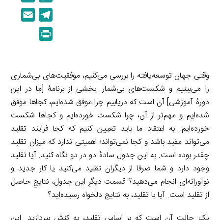
i
o
E
T
n
p
m
e
P
k
y
a
l
r
e
L
i
e
i
d
i
l
g
n
وقتی جهان توسعه‌یافته را بررسی می‌کنیم، موفقیت‌های بی‌شماری
I
n
r
t
را می‌بینیم و شکست‌های بی‌شمار. بخشی از برنامۀ [ما در این
n
k
a
دورۀ آموزشی] آن است که دریابیم چرا موفق شده‌ایم، کجاها موفق
m
شده‌ایم و مهم‌تر از آن، چرا شکست خورده‌ایم و کجاها شکست
خورده‌ایم. به اعتقاد ما باید تعیین کنیم که کجا فرایند تقلید
می‌تواند مفید باشد و کجا نمی‌تواند؛ اهمیتی ندارد که میزان تقلید
چقدر بوده است. به این جدول سادۀ دو در دو نگاه کنید. آیا تقلید
وجود دارد و شما صرفا از دیگران تقلید می‌کنید یا کار جدید و
نوآورانه‌ای انجام می‌دهید؟ قسمت دیگرِ این جدول، نتایجِ حاصل
از تقلید است. آیا با تقلید، به نتایج دلخواه رسیده‌اید؟
یک حالت آن است که بر اساس تقلید، به کنش بپردازید. این