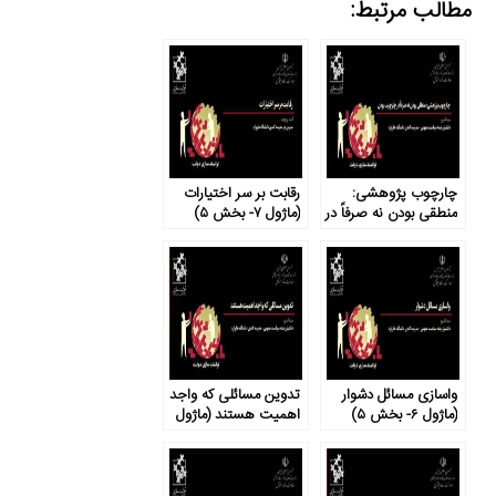
مطالب مرتبط:
چارچوب پژوهشی:
رقابت بر سر اختیارات
منطقی بودن نه صرفاً در
(ماژول ۷- بخش ۵)
چارچوب بودن (ماژول ۹-
بخش ۲)
واسازی مسائل دشوار
تدوین مسائلی که واجد
(ماژول ۶- بخش ۵)
اهمیت هستند (ماژول
۶- بخش ۴)