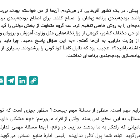
یش، در یک کشور آفریقایی کار می‌کردم. آن‌ها از من خواسته بودند برر
وانند بودجه‌بندی برنامه‌ای‌شان را اصلاح کنند. برای اصلاح بودجه‌بندی برنا
دجه‌ای را به روش خاصی تنظیم کرد. سه گروه متفاوت از بخش دولتی را گرد 
نواحی مختلف کشور، گروهی از وزارتخانه‌هایی مثل وزارت آموزش و پرورش 
ز وزارت دارایی. به آن‌ها گفتم: «به این سؤال پاسخ دهید: چرا باید ب
 داشته باشید؟». عجیب بود که دلایل کاملاً گوناگونی را برشمردند. بسیاری از 
یاده‌سازی بودجه‌بندی برنامه‌ای نداشت.
T
L
C
e
i
o
l
n
p
e
k
y
ه برایم مهم است. منظور از مسئلۀ مهم چیست؟ منظور چیزی است که توجه 
g
e
L
مسائل، به این سطح نمی‌رسند. وقتی از افراد می‌پرسم: «چه مشکلی دارید
r
d
i
انی که راهکار به ما بدهند نداریم. در واقع، آن‌ها مسئلۀ مهمی ندارند، 
a
I
n
می‌گوید: «بله، شما پول کافی ندارید». رئیس ادارۀ منابع انسانی می‌گوید