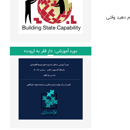
ام دهید وقتی
دوره آموزشی: «از فقر به ثروت»