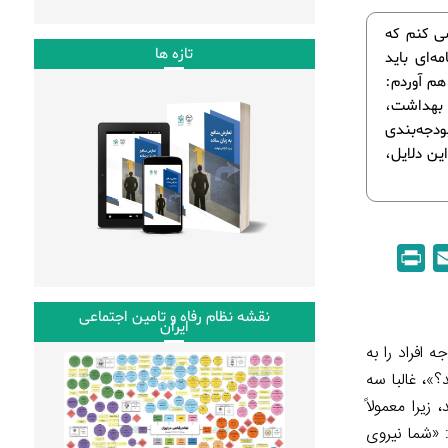
سی کنم که
تازه ها
مه‌ای باید
هم آوردم:
و بهداشت،
ودجه‌بندی
این دلایل،
P
E
r
m
i
a
نقشه نظام رفاه و تامین اجتماعی
ایران
n
i
افراد را به
t
l
؟»، غالبا سه
زیرا معمولاً
: «شما نیروی