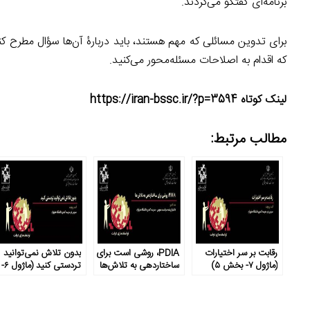
برنامه‌ای گفتگو می‌کردند.
برای تدوین مسائلی که مهم هستند، باید دربارۀ آن‌ها سؤال مطرح کنی
که اقدام به اصلاحات مسئله‌محور می‌کنید.
لینک کوتاه https://iran-bssc.ir/?p=3594
مطالب مرتبط:
رقابت بر سر اختیارات
PDIA، روشی است برای
بدون تلاش نمی‌توانید
(ماژول ۷- بخش ۵)
ساختاردهی به تلاش‌ها
تردستی کنید (ماژول ۶-
(ماژول ۶- بخش ۷)
بخش ۶)