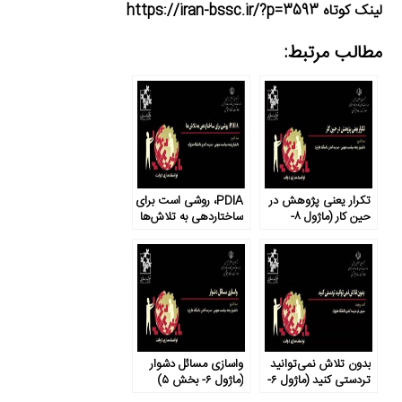
لینک کوتاه https://iran-bssc.ir/?p=3593
مطالب مرتبط:
تکرار یعنی پژوهش در
PDIA، روشی است برای
حین کار (ماژول ۸-
ساختاردهی به تلاش‌ها
بخش ۳)
(ماژول ۶- بخش ۷)
بدون تلاش نمی‌توانید
واسازی مسائل دشوار
تردستی کنید (ماژول ۶-
(ماژول ۶- بخش ۵)
بخش ۶)