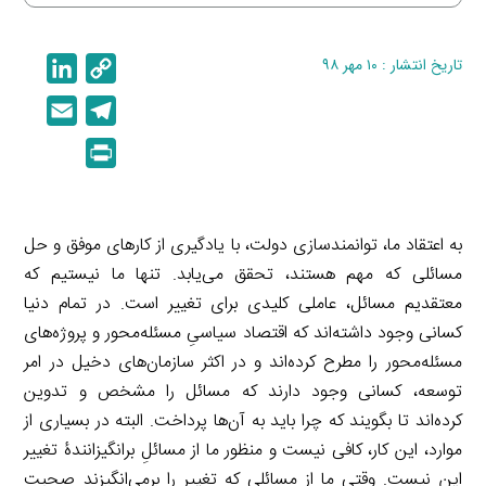
تاریخ انتشار : ۱۰ مهر ۹۸
C
L
i
o
E
T
n
p
m
e
P
k
y
a
l
r
e
L
i
e
i
d
i
l
g
n
به اعتقاد ما، توانمندسازی دولت، با یادگیری از کارهای موفق و حل
I
n
r
t
مسائلی که مهم هستند، تحقق می‌یابد. تنها ما نیستیم که
n
k
a
معتقدیم مسائل، عاملی کلیدی برای تغییر است. در تمام دنیا
m
کسانی وجود داشته‌اند که اقتصاد سیاسیِ مسئله‌محور و پروژه‌های
مسئله‌محور را مطرح کرده‌اند و در اکثر سازمان‌های دخیل در امر
توسعه، کسانی وجود دارند که مسائل را مشخص و تدوین
کرده‌اند تا بگویند که چرا باید به آن‌ها پرداخت. البته در بسیاری از
موارد، این کار، کافی نیست و منظور ما از مسائلِ برانگیزانندۀ تغییر
این نیست. وقتی ما از مسائلی که تغییر را برمی‌انگیزند صحبت