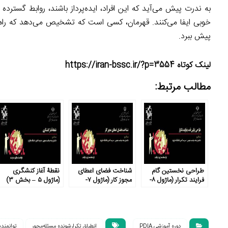
به ندرت پیش می‌آید که این افراد، ایده‌پرداز باشند، روابط گسترد
خوبی ایفا می‌کنند. قهرمان، کسی است که تشخیص می‌دهد که راهکار 
پیش ببرد.
لینک کوتاه https://iran-bssc.ir/?p=3554
مطالب مرتبط:
طراحی نخستین گام
شناخت فضای اعطای
نقطۀ آغاز کنشگری
فرایند تکرار (ماژول ۸-
مجوز کار (ماژول ۷-
(ماژول ۵ – بخش ۳)
بخش ۴)
بخش ۱)
دوره آموزشی PDIA
انطباق تکرارشونده مسئله‌محور
توانمند