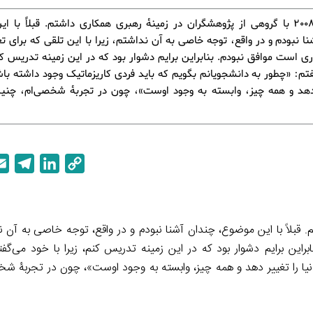
در سال 2008 با گروهی از پژوهشگران در زمینۀ رهبری همکاری داشتم. قبلاً با 
ا نبودم و در واقع، توجه خاصی به آن نداشتم، زیرا با این تلقی که برای تغ
ی است موافق نبودم. بنابراین برایم دشوار بود که در این زمینه تدریس کنم
تم: «چطور به دانشجویانم بگویم که باید فردی کاریزماتیک وجود داشته باش
 دهد و همه چیز، وابسته به وجود اوست»، چون در تجربۀ شخصی‌ام، چنی
T
L
C
e
i
o
l
n
p
e
k
y
 داشتم. قبلاً با این موضوع، چندان آشنا نبودم و در واقع، توجه خاصی به آن ند
g
e
L
راین برایم دشوار بود که در این زمینه تدریس کنم، زیرا با خود می‌گف
r
d
i
نیا را تغییر دهد و همه چیز، وابسته به وجود اوست»، چون در تجربۀ شخ
a
I
n
m
n
k