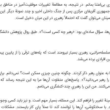
ی بی‌اعتنا بمانم. در نتیجه، به مطالعۀ تغییرات موفقیت‌آمیز در مناطق ب
جمهوری آفریقای مرکزی پس از جنگ داخلی اخیر، و چند نمونۀ دیگر. این 
مینان می‌توان گفت که احتمالاً رهبری در این میان دخیل است.
ز آن‌ها، سؤال ساده‌ای بود: «رهبر چه کسی است؟». طبق روال پژوهش دانشگ
 سلسله‌مراتبی، رهبری بسیار نیرومند است که پله‌های ترقی را از پایین پیمو
ن افرادی برده می‌شد.
ر در ۱۲ منطقۀ متفاوت مصاحبه کردیم و آن‌ها نام ۱۰۷ نفر را به عنوان رهبر ذکر کردند. چگونه چنین چیزی ممکن است؟ نمی‌د
ا را رهبر می‌دانید؟». پاسخ‌های متفاوت آن‌ها مرا به این نتیجه رساند که
 می‌کنند. من این را رهبریِ چند-کنشگری می‌نامم.
ینۀ تغییر را فراهم کند. این مسئله، بسیار مهم است. و نیز باید کسی وجو
دهد. با سختکوشی، آن‌ها را توانمند کند تا عملاً پای کار بایستند. مشکل