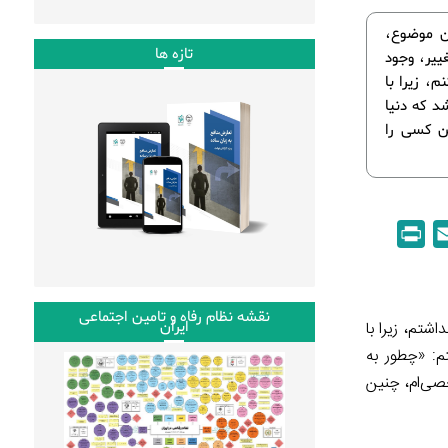
این موضوع،
تازه ها
ییر، وجود
، زیرا با
د که دنیا
ن کسی را
P
E
r
m
i
a
n
i
نقشه نظام رفاه و تامین اجتماعی
اشتم، زیرا با
ایران
t
l
تم: «چطور به
صی‌ام، چنین