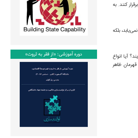
رار کنند. به
می‌یابد، بلکه
دوره آموزشی: «از فقر به ثروت»
د؟ آیا انواع
قهرمان ظاهر